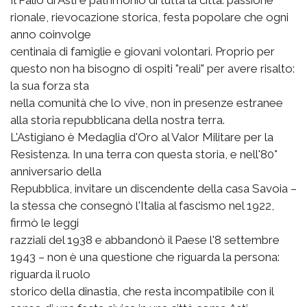
Il Palio di Asti è patrimonio di tutta la città: passione
rionale, rievocazione storica, festa popolare che ogni
anno coinvolge
centinaia di famiglie e giovani volontari. Proprio per
questo non ha bisogno di ospiti "reali" per avere risalto:
la sua forza sta
nella comunità che lo vive, non in presenze estranee
alla storia repubblicana della nostra terra.
L'Astigiano è Medaglia d'Oro al Valor Militare per la
Resistenza. In una terra con questa storia, e nell'80°
anniversario della
Repubblica, invitare un discendente della casa Savoia –
la stessa che consegnò l'Italia al fascismo nel 1922,
firmò le leggi
razziali del 1938 e abbandonò il Paese l'8 settembre
1943 – non è una questione che riguarda la persona:
riguarda il ruolo
storico della dinastia, che resta incompatibile con il