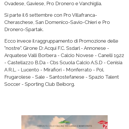
Ovadese, Gaviese, Pro Dronero e Vanchiglia.
Si parte il 6 settembre con Pro Villafranca-
Cheraschese, San Domenico-Savio-Chieri e Pro
Dronero-Spartak.
Ecco invece il raggruppamento di Promozione delle
"nostre". Girone D: Acqui F.C. Ssdarl - Annonese -
Arquatese Valli Borbera - Calcio Novese - Canelli 1922
- Castellazzo B.Da - Cbs Scuola Calcio A.S.D - Cenisia
A R.L. - Lucento - Mirafiori - Monferrato - Pol.
Frugarolese - Sale - Santostefanese - Spazio Talent
Soccer - Sporting Club Beiborg.