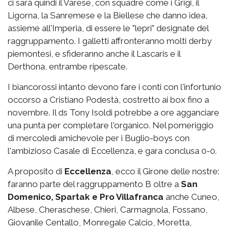
ci sarà quindi il Varese, con squadre come i Grigi, il
Ligorna, la Sanremese e la Biellese che danno idea,
assieme all'Imperia, di essere le "lepri" designate del
raggruppamento. I galletti affronteranno molti derby
piemontesi, e sfideranno anche il Lascaris e il
Derthona, entrambe ripescate.
I biancorossi intanto devono fare i conti con l'infortunio
occorso a Cristiano Podestà, costretto ai box fino a
novembre. Il ds Tony Isoldi potrebbe a ore agganciare
una punta per completare l'organico. Nel pomeriggio
di mercoledì amichevole per i Buglio-boys con
l'ambizioso Casale di Eccellenza, e gara conclusa 0-0.
A proposito di
Eccellenza
, ecco il Girone delle nostre:
faranno parte del raggruppamento B oltre a
San
Domenico, Spartak e Pro Villafranca
anche Cuneo,
Albese, Cheraschese, Chieri, Carmagnola, Fossano,
Giovanile Centallo, Monregale Calcio, Moretta,