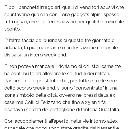
E poi i banchetti irregolari, quelli di venditori abusivi che
spuntavano qua e là con i loro gadgets alpini, spesso
tutti uguali, che si differenziavano per qualche minimale
sconto.
E’ l’altra faccia del business di queste tre giornate di
adunata, la più importante manifestazione nazionale
divisa su un intero week end.
E non poteva mancare il richiamo di chi, storicamente,
ha contribuito ad alleviare le solitudini dei militari.
Parliamo delle prostitute che, per tutte e tre le sere
dello scorso week end, si sono “concentrate” in una
zona simbolo della città, ovvero nei pressi della ex
caserma Colli di Felizzano che fino a 25 anni fa
ospitava i soldati del battaglione di fanteria Guastalla.
Con accoppiamenti all’aperto, nelle vie intorno all’ex
ospedale che poco sono state gradite dai passanti e