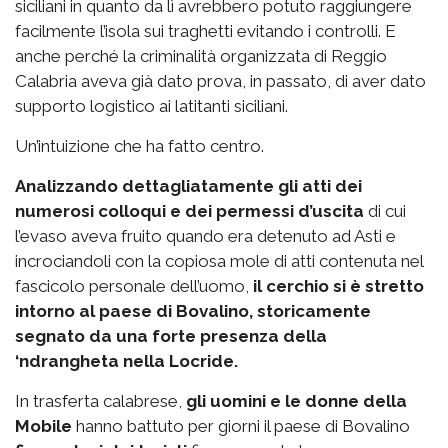
siciliani in quanto da lì avrebbero potuto raggiungere
facilmente l’isola sui traghetti evitando i controlli. E
anche perché la criminalità organizzata di Reggio
Calabria aveva già dato prova, in passato, di aver dato
supporto logistico ai latitanti siciliani.
Un’intuizione che ha fatto centro.
Analizzando dettagliatamente gli atti dei
numerosi colloqui e dei permessi d’uscita
di cui
l’evaso aveva fruito quando era detenuto ad Asti e
incrociandoli con la copiosa mole di atti contenuta nel
fascicolo personale dell’uomo,
il cerchio si è stretto
intorno al paese di Bovalino, storicamente
segnato da una forte presenza della
‘ndrangheta nella Locride.
In trasferta calabrese,
gli uomini e le donne della
Mobile
hanno battuto per giorni il paese di Bovalino