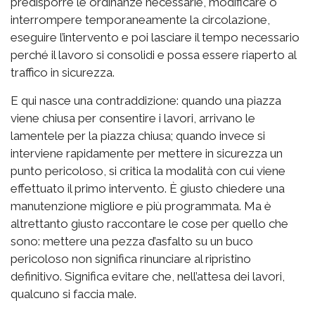
predisporre le ordinanze necessarie, modificare o
interrompere temporaneamente la circolazione,
eseguire l’intervento e poi lasciare il tempo necessario
perché il lavoro si consolidi e possa essere riaperto al
traffico in sicurezza.
E qui nasce una contraddizione: quando una piazza
viene chiusa per consentire i lavori, arrivano le
lamentele per la piazza chiusa; quando invece si
interviene rapidamente per mettere in sicurezza un
punto pericoloso, si critica la modalità con cui viene
effettuato il primo intervento. È giusto chiedere una
manutenzione migliore e più programmata. Ma è
altrettanto giusto raccontare le cose per quello che
sono: mettere una pezza d’asfalto su un buco
pericoloso non significa rinunciare al ripristino
definitivo. Significa evitare che, nell’attesa dei lavori,
qualcuno si faccia male.