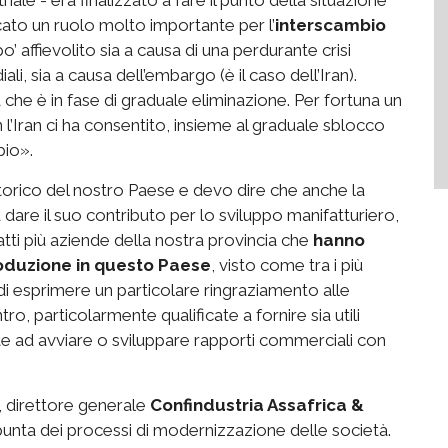
ocato un ruolo molto importante per l’
interscambio
po’ affievolito sia a causa di una perdurante crisi
i, sia a causa dell’embargo (è il caso dell’Iran).
che è in fase di graduale eliminazione. Per fortuna un
l’Iran ci ha consentito, insieme al graduale sblocco
bio».
storico del nostro Paese e devo dire che anche la
 dare il suo contributo per lo sviluppo manifatturiero,
tti più aziende della nostra provincia che
hanno
roduzione in questo Paese
, visto come tra i più
ndi esprimere un particolare ringraziamento alle
, particolarmente qualificate a fornire sia utili
ate ad avviare o sviluppare rapporti commerciali con
a, direttore generale
Confindustria Assafrica &
punta dei processi di modernizzazione delle società.