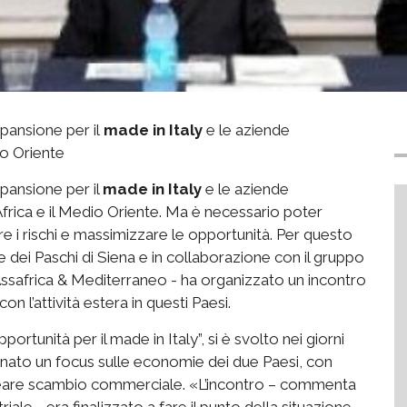
pansione per il
made in Italy
e le aziende
io Oriente
pansione per il
made in Italy
e le aziende
Africa e il Medio Oriente. Ma è necessario poter
rre i rischi e massimizzare le opportunità. Per questo
dei Paschi di Siena e in collaborazione con il gruppo
 Assafrica & Mediterraneo - ha organizzato un incontro
con l’attività estera in questi Paesi.
portunità per il made in Italy”, si è svolto nei giorni
è nato un focus sulle economie dei due Paesi, con
e creare scambio commerciale. «L’incontro – commenta
ale - era finalizzato a fare il punto della situazione