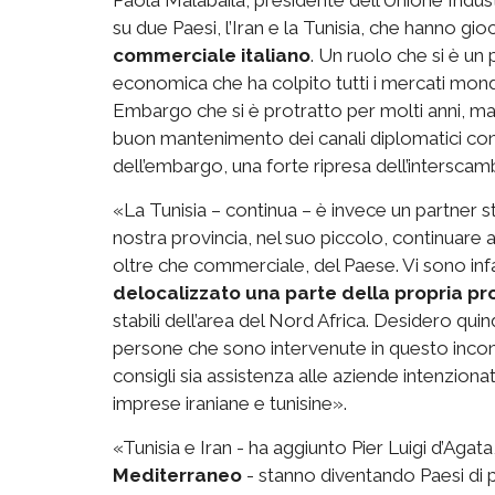
su due Paesi, l’Iran e la Tunisia, che hanno gi
commerciale italiano
. Un ruolo che si è un 
economica che ha colpito tutti i mercati mondial
Embargo che si è protratto per molti anni, ma 
buon mantenimento dei canali diplomatici con 
dell’embargo, una forte ripresa dell’interscam
«La Tunisia – continua – è invece un partner 
nostra provincia, nel suo piccolo, continuare a
oltre che commerciale, del Paese. Vi sono infa
delocalizzato una parte della propria p
stabili dell’area del Nord Africa. Desidero qui
persone che sono intervenute in questo incontro
consigli sia assistenza alle aziende intenzion
imprese iraniane e tunisine».
«Tunisia e Iran - ha aggiunto Pier Luigi d’Agat
Mediterraneo
- stanno diventando Paesi di 