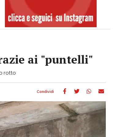
azie ai "puntelli"
bo rotto