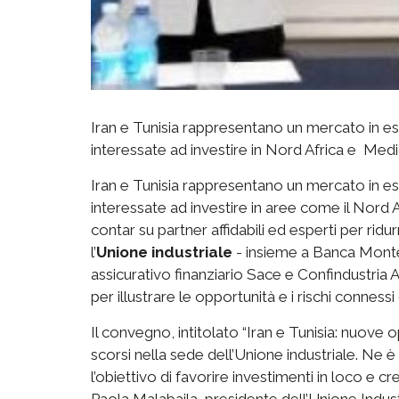
Iran e Tunisia rappresentano un mercato in es
interessate ad investire in Nord Africa e Med
Iran e Tunisia rappresentano un mercato in es
interessate ad investire in aree come il Nord 
contar su partner affidabili ed esperti per ridu
l’
Unione industriale
- insieme a Banca Monte 
assicurativo finanziario Sace e Confindustria
per illustrare le opportunità e i rischi connessi 
Il convegno, intitolato “Iran e Tunisia: nuove op
scorsi nella sede dell’Unione industriale. Ne 
l’obiettivo di favorire investimenti in loco 
Paola Malabaila, presidente dell’Unione Industri