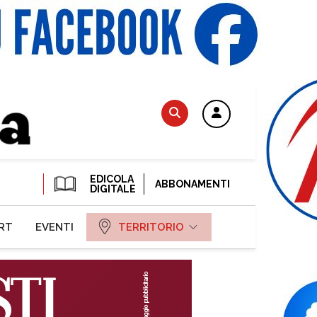
EDICOLA
ABBONAMENTI
DIGITALE
RT
EVENTI
TERRITORIO