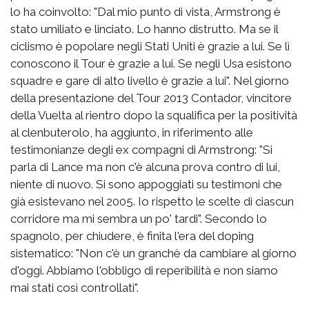
lo ha coinvolto: "Dal mio punto di vista, Armstrong è
stato umiliato e linciato. Lo hanno distrutto. Ma se il
ciclismo è popolare negli Stati Uniti è grazie a lui. Se lì
conoscono il Tour è grazie a lui. Se negli Usa esistono
squadre e gare di alto livello è grazie a lui". Nel giorno
della presentazione del Tour 2013 Contador, vincitore
della Vuelta al rientro dopo la squalifica per la positività
al clenbuterolo, ha aggiunto, in riferimento alle
testimonianze degli ex compagni di Armstrong: "Si
parla di Lance ma non c'è alcuna prova contro di lui,
niente di nuovo. Si sono appoggiati su testimoni che
già esistevano nel 2005. Io rispetto le scelte di ciascun
corridore ma mi sembra un po' tardi". Secondo lo
spagnolo, per chiudere, è finita l'era del doping
sistematico: "Non c'è un granchè da cambiare al giorno
d'oggi. Abbiamo l'obbligo di reperibilità e non siamo
mai stati così controllati".