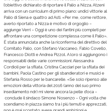
l’obiettivo dichiarato di riportare il Palio a Nizza. Atzeni
arriva con un curriculum di primo piano: undici vittorie al
Palio di Siena e quattro ad Asti. «Per me, come rettore,
averlo riportato a Nizza è motivo di orgoglio –
aggiunge Verri – Oggi è uno dei fantini più completi per
affrontare una competizione complessa come il Palio».
È stata annunciata anche la riconferma del direttivo del
Comitato Palio, con Stefano Vaccaneo, Fabio Covello,
Francesco Diotti e Andrea Pizzol. A loro si aggiungono i
responsabili delle varie commissioni: Alessandra
Cordioli per la sfilata, Cristina Cacciari per la sfilata dei
bambini, Paola Castino per gli sbandieratori e musici e
Stefania Rosso per le bancarelle. «Se solo ripenso alle
emozioni della vittoria del 2016 (anno del suo primo
insediamento ndr) mi viene ancora la pelle d’oca –
conclude il sindaco Simone Nosenzo – Ogni volta che
scendiamo in piazza siamo tra i più temuti e apprezzati,
non è mai scontato avere grandi ambizioni e