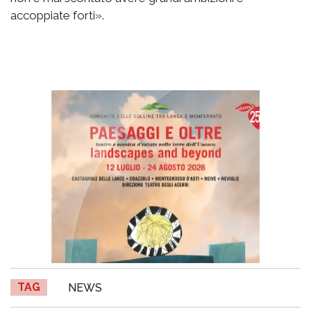
accoppiate forti».
TAG
NEWS