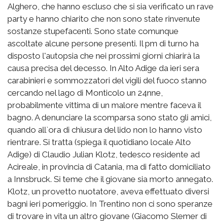
Alghero, che hanno escluso che si sia verificato un rave
party e hanno chiarito che non sono state rinvenute
sostanze stupefacenti. Sono state comunque
ascoltate alcune persone presenti. Il pm di turno ha
disposto l'autopsia che nei prossimi giorni chiarirà la
causa precisa del decesso. In Alto Adige da ieri sera
carabinieri e sommozzatori del vigili del fuoco stanno
cercando nel lago di Monticolo un 24nne,
probabilmente vittima di un malore mentre faceva il
bagno. A denunciare la scomparsa sono stato gli amici,
quando all`ora di chiusura del lido non lo hanno visto
rientrare. Si tratta (spiega il quotidiano locale Alto
Adige) di Claudio Julian Klotz, tedesco residente ad
Acireale, in provincia di Catania, ma di fatto domiciliato
a Innsbruck. Si teme che il giovane sia morto annegato.
Klotz, un provetto nuotatore, aveva effettuato diversi
bagni ieri pomeriggio. In Trentino non ci sono speranze
di trovare in vita un altro giovane (Giacomo Slemer di