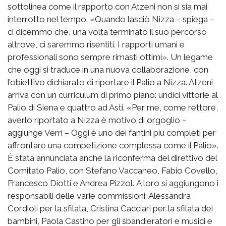
sottolinea come il rapporto con Atzeni non si sia mai
interrotto nel tempo. «Quando lasciò Nizza – spiega –
ci dicemmo che, una volta terminato il suo percorso
altrove, ci saremmo risentiti. I rapporti umani e
professionali sono sempre rimasti ottimi». Un legame
che oggi si traduce in una nuova collaborazione, con
l’obiettivo dichiarato di riportare il Palio a Nizza. Atzeni
arriva con un curriculum di primo piano: undici vittorie al
Palio di Siena e quattro ad Asti. «Per me, come rettore,
averlo riportato a Nizza è motivo di orgoglio –
aggiunge Verri – Oggi è uno dei fantini più completi per
affrontare una competizione complessa come il Palio».
È stata annunciata anche la riconferma del direttivo del
Comitato Palio, con Stefano Vaccaneo, Fabio Covello,
Francesco Diotti e Andrea Pizzol. A loro si aggiungono i
responsabili delle varie commissioni: Alessandra
Cordioli per la sfilata, Cristina Cacciari per la sfilata dei
bambini, Paola Castino per gli sbandieratori e musici e