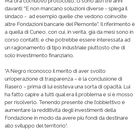
Ma ora col nuovo protocollo, ci sono altri tre anni
davanti: “E non mancano soluzioni diverse - spiega il
sindaco - ad esempio quelle che vedono coinvolte
altre Fondazioni bancarie del Piemonte”. Il riferimento è
a quella di Cuneo, con cui, in verità, già da mesi sono in
corso contatti, e che potrebbe essere interessata ad
un ragionamento di tipo industriale piuttosto che di
solo investimento finanziario.
“A Negro riconosco il merito di aver svolto
un’operazione di trasparenza – è la conclusione di
Rasero – prima di lui esisteva una sorta di opacità. Lui
ha fatto capire a tutti qual era il problema e si è mosso
per risolverlo. Tenendo presente che l’obbiettivo è
aumentare la redditività degli investimenti della
Fondazione in modo da avere più fondi da destinare
allo sviluppo del territorio”.