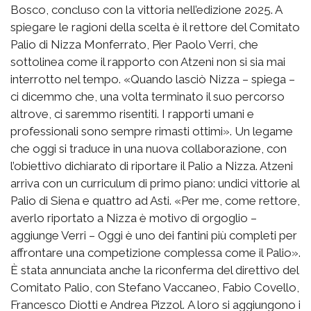
Bosco, concluso con la vittoria nell’edizione 2025. A
spiegare le ragioni della scelta è il rettore del Comitato
Palio di Nizza Monferrato, Pier Paolo Verri, che
sottolinea come il rapporto con Atzeni non si sia mai
interrotto nel tempo. «Quando lasciò Nizza – spiega –
ci dicemmo che, una volta terminato il suo percorso
altrove, ci saremmo risentiti. I rapporti umani e
professionali sono sempre rimasti ottimi». Un legame
che oggi si traduce in una nuova collaborazione, con
l’obiettivo dichiarato di riportare il Palio a Nizza. Atzeni
arriva con un curriculum di primo piano: undici vittorie al
Palio di Siena e quattro ad Asti. «Per me, come rettore,
averlo riportato a Nizza è motivo di orgoglio –
aggiunge Verri – Oggi è uno dei fantini più completi per
affrontare una competizione complessa come il Palio».
È stata annunciata anche la riconferma del direttivo del
Comitato Palio, con Stefano Vaccaneo, Fabio Covello,
Francesco Diotti e Andrea Pizzol. A loro si aggiungono i