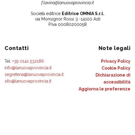
f.lavina@lanuovaprovincia.it
Società editrice
Editrice OMNIA S.r.l.
via Monsignor Rossi 3 -14100 Asti
P.Iva 00080200058
Contatti
Note legali
Tel:
+39 0141 532186
Privacy Policy
info@lanuovaprovincia.it
Cookie Policy
segreteria@lanuovaprovincia.it
Dichiarazione di
sito@lanuovaprovincia.it
accessibilità
Aggiorna le preferenze
sui cookie
RSS
CONTATTI
NECROLOGIE
ULTIME NOTIZIE