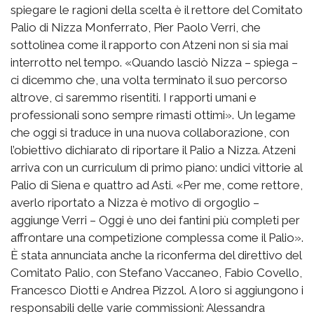
spiegare le ragioni della scelta è il rettore del Comitato
Palio di Nizza Monferrato, Pier Paolo Verri, che
sottolinea come il rapporto con Atzeni non si sia mai
interrotto nel tempo. «Quando lasciò Nizza – spiega –
ci dicemmo che, una volta terminato il suo percorso
altrove, ci saremmo risentiti. I rapporti umani e
professionali sono sempre rimasti ottimi». Un legame
che oggi si traduce in una nuova collaborazione, con
l’obiettivo dichiarato di riportare il Palio a Nizza. Atzeni
arriva con un curriculum di primo piano: undici vittorie al
Palio di Siena e quattro ad Asti. «Per me, come rettore,
averlo riportato a Nizza è motivo di orgoglio –
aggiunge Verri – Oggi è uno dei fantini più completi per
affrontare una competizione complessa come il Palio».
È stata annunciata anche la riconferma del direttivo del
Comitato Palio, con Stefano Vaccaneo, Fabio Covello,
Francesco Diotti e Andrea Pizzol. A loro si aggiungono i
responsabili delle varie commissioni: Alessandra