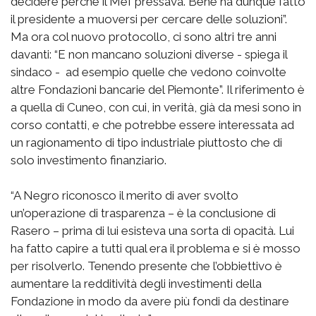
decidere perché il Mef pressava. Bene ha dunque fatto
il presidente a muoversi per cercare delle soluzioni”.
Ma ora col nuovo protocollo, ci sono altri tre anni
davanti: “E non mancano soluzioni diverse - spiega il
sindaco - ad esempio quelle che vedono coinvolte
altre Fondazioni bancarie del Piemonte”. Il riferimento è
a quella di Cuneo, con cui, in verità, già da mesi sono in
corso contatti, e che potrebbe essere interessata ad
un ragionamento di tipo industriale piuttosto che di
solo investimento finanziario.
“A Negro riconosco il merito di aver svolto
un’operazione di trasparenza – è la conclusione di
Rasero – prima di lui esisteva una sorta di opacità. Lui
ha fatto capire a tutti qual era il problema e si è mosso
per risolverlo. Tenendo presente che l’obbiettivo è
aumentare la redditività degli investimenti della
Fondazione in modo da avere più fondi da destinare