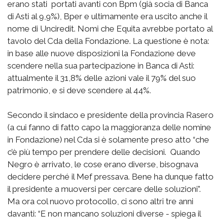
erano stati portati avanti con Bpm (già socia di Banca
di Asti al 9,9%), Bper e ultimamente era uscito anche il
nome di Unciredit. Nomi che Equita avrebbe portato al
tavolo del Cda della Fondazione. La questione è nota:
in base alle nuove disposizioni la Fondazione deve
scendere nella sua partecipazione in Banca di Asti:
attualmente il 31,8% delle azioni vale il 79% del suo
patrimonio, e si deve scendere al 44%.
Secondo il sindaco e presidente della provincia Rasero
(a cui fanno di fatto capo la maggioranza delle nomine
in Fondazione) nel Cda si è solamente preso atto “che
c’è più tempo per prendere delle decisioni. Quando
Negro è arrivato, le cose erano diverse, bisognava
decidere perché il Mef pressava. Bene ha dunque fatto
il presidente a muoversi per cercare delle soluzioni”.
Ma ora col nuovo protocollo, ci sono altri tre anni
davanti: “E non mancano soluzioni diverse - spiega il