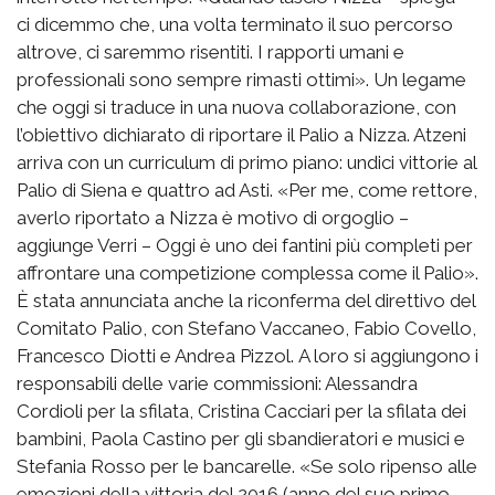
ci dicemmo che, una volta terminato il suo percorso
altrove, ci saremmo risentiti. I rapporti umani e
professionali sono sempre rimasti ottimi». Un legame
che oggi si traduce in una nuova collaborazione, con
l’obiettivo dichiarato di riportare il Palio a Nizza. Atzeni
arriva con un curriculum di primo piano: undici vittorie al
Palio di Siena e quattro ad Asti. «Per me, come rettore,
averlo riportato a Nizza è motivo di orgoglio –
aggiunge Verri – Oggi è uno dei fantini più completi per
affrontare una competizione complessa come il Palio».
È stata annunciata anche la riconferma del direttivo del
Comitato Palio, con Stefano Vaccaneo, Fabio Covello,
Francesco Diotti e Andrea Pizzol. A loro si aggiungono i
responsabili delle varie commissioni: Alessandra
Cordioli per la sfilata, Cristina Cacciari per la sfilata dei
bambini, Paola Castino per gli sbandieratori e musici e
Stefania Rosso per le bancarelle. «Se solo ripenso alle
emozioni della vittoria del 2016 (anno del suo primo