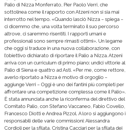
Palio di Nizza Monferrato, Pier Paolo Verri, che
sottolinea come il rapporto con Atzeni non si sia mai
interrotto nel tempo. «Quando lasciò Nizza – spiega –
ci dicemmo che, una volta terminato il suo percorso
altrove, ci saremmo risentiti. I rapporti umani e
professionali sono sempre rimasti ottimi». Un legame
che oggi si traduce in una nuova collaborazione, con
l’obiettivo dichiarato di riportare il Palio a Nizza. Atzeni
arriva con un curriculum di primo piano: undici vittorie al
Palio di Siena e quattro ad Asti. «Per me, come rettore,
averlo riportato a Nizza è motivo di orgoglio –
aggiunge Verri – Oggi è uno dei fantini più completi per
affrontare una competizione complessa come il Palio».
È stata annunciata anche la riconferma del direttivo del
Comitato Palio, con Stefano Vaccaneo, Fabio Covello,
Francesco Diotti e Andrea Pizzol. A loro si aggiungono i
responsabili delle varie commissioni: Alessandra
Cordioli per la sfilata, Cristina Cacciari per la sfilata dei