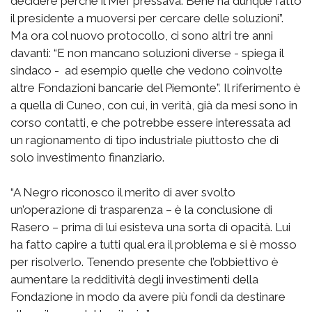
decidere perché il Mef pressava. Bene ha dunque fatto
il presidente a muoversi per cercare delle soluzioni”.
Ma ora col nuovo protocollo, ci sono altri tre anni
davanti: “E non mancano soluzioni diverse - spiega il
sindaco - ad esempio quelle che vedono coinvolte
altre Fondazioni bancarie del Piemonte”. Il riferimento è
a quella di Cuneo, con cui, in verità, già da mesi sono in
corso contatti, e che potrebbe essere interessata ad
un ragionamento di tipo industriale piuttosto che di
solo investimento finanziario.
“A Negro riconosco il merito di aver svolto
un’operazione di trasparenza – è la conclusione di
Rasero – prima di lui esisteva una sorta di opacità. Lui
ha fatto capire a tutti qual era il problema e si è mosso
per risolverlo. Tenendo presente che l’obbiettivo è
aumentare la redditività degli investimenti della
Fondazione in modo da avere più fondi da destinare