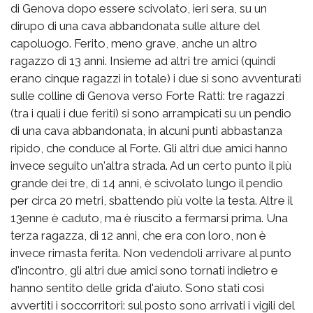
di Genova dopo essere scivolato, ieri sera, su un
dirupo di una cava abbandonata sulle alture del
capoluogo. Ferito, meno grave, anche un altro
ragazzo di 13 anni. Insieme ad altri tre amici (quindi
erano cinque ragazzi in totale) i due si sono avventurati
sulle colline di Genova verso Forte Ratti: tre ragazzi
(tra i quali i due feriti) si sono arrampicati su un pendio
di una cava abbandonata, in alcuni punti abbastanza
ripido, che conduce al Forte. Gli altri due amici hanno
invece seguito un'altra strada. Ad un certo punto il più
grande dei tre, di 14 anni, è scivolato lungo il pendio
per circa 20 metri, sbattendo più volte la testa. Altre il
13enne è caduto, ma è riuscito a fermarsi prima. Una
terza ragazza, di 12 anni, che era con loro, non è
invece rimasta ferita. Non vedendoli arrivare al punto
d'incontro, gli altri due amici sono tornati indietro e
hanno sentito delle grida d'aiuto. Sono stati così
avvertiti i soccorritori: sul posto sono arrivati i vigili del