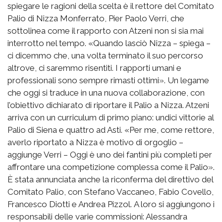
spiegare le ragioni della scelta è il rettore del Comitato
Palio di Nizza Monferrato, Pier Paolo Verri, che
sottolinea come il rapporto con Atzeni non si sia mai
interrotto nel tempo. «Quando lasciò Nizza – spiega –
ci dicemmo che, una volta terminato il suo percorso
altrove, ci saremmo risentiti. I rapporti umani e
professionali sono sempre rimasti ottimi». Un legame
che oggi si traduce in una nuova collaborazione, con
l’obiettivo dichiarato di riportare il Palio a Nizza. Atzeni
arriva con un curriculum di primo piano: undici vittorie al
Palio di Siena e quattro ad Asti. «Per me, come rettore,
averlo riportato a Nizza è motivo di orgoglio –
aggiunge Verri – Oggi è uno dei fantini più completi per
affrontare una competizione complessa come il Palio».
È stata annunciata anche la riconferma del direttivo del
Comitato Palio, con Stefano Vaccaneo, Fabio Covello,
Francesco Diotti e Andrea Pizzol. A loro si aggiungono i
responsabili delle varie commissioni: Alessandra