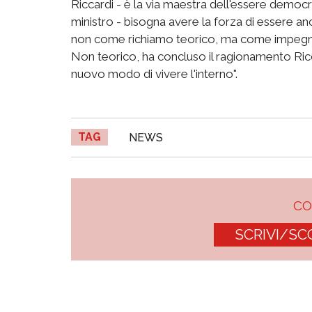
Riccardi - è la via maestra dell'essere democrat
ministro - bisogna avere la forza di essere an
non come richiamo teorico, ma come impegno c
Non teorico, ha concluso il ragionamento Ric
nuovo modo di vivere l'interno".
TAG
NEWS
C
SCRIVI/SC