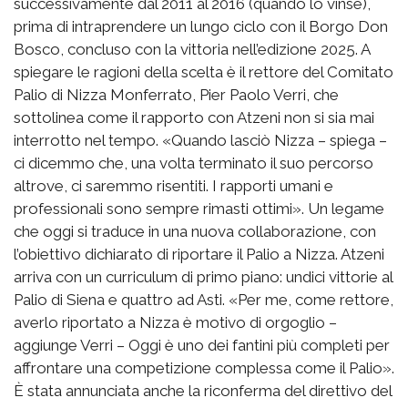
successivamente dal 2011 al 2016 (quando lo vinse),
prima di intraprendere un lungo ciclo con il Borgo Don
Bosco, concluso con la vittoria nell’edizione 2025. A
spiegare le ragioni della scelta è il rettore del Comitato
Palio di Nizza Monferrato, Pier Paolo Verri, che
sottolinea come il rapporto con Atzeni non si sia mai
interrotto nel tempo. «Quando lasciò Nizza – spiega –
ci dicemmo che, una volta terminato il suo percorso
altrove, ci saremmo risentiti. I rapporti umani e
professionali sono sempre rimasti ottimi». Un legame
che oggi si traduce in una nuova collaborazione, con
l’obiettivo dichiarato di riportare il Palio a Nizza. Atzeni
arriva con un curriculum di primo piano: undici vittorie al
Palio di Siena e quattro ad Asti. «Per me, come rettore,
averlo riportato a Nizza è motivo di orgoglio –
aggiunge Verri – Oggi è uno dei fantini più completi per
affrontare una competizione complessa come il Palio».
È stata annunciata anche la riconferma del direttivo del