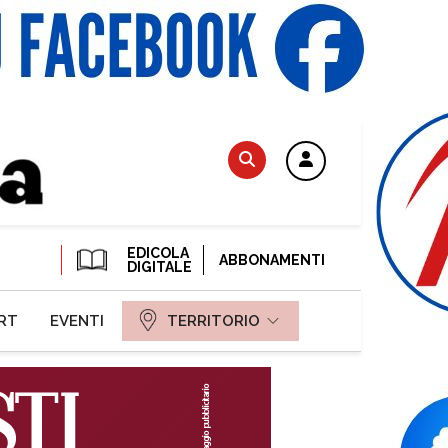
EDICOLA
ABBONAMENTI
DIGITALE
RT
EVENTI
TERRITORIO