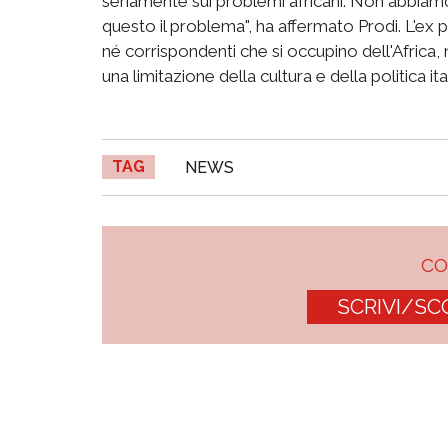
seriamente sui problemi africani. Non abbiam
questo il problema", ha affermato Prodi. L'ex 
né corrispondenti che si occupino dell'Africa
una limitazione della cultura e della politica it
TAG
NEWS
C
SCRIVI/SC