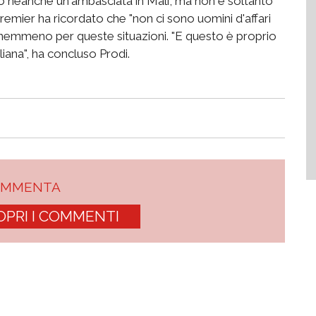
o neanche un'ambasciata in Mali, ma non è soltanto
premier ha ricordato che "non ci sono uomini d'affari
, nemmeno per queste situazioni. "E questo è proprio
aliana", ha concluso Prodi.
OMMENTA
OPRI I COMMENTI