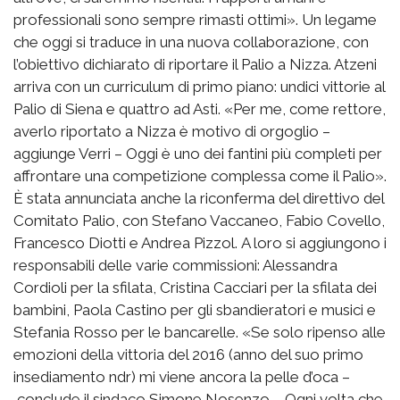
professionali sono sempre rimasti ottimi». Un legame
che oggi si traduce in una nuova collaborazione, con
l’obiettivo dichiarato di riportare il Palio a Nizza. Atzeni
arriva con un curriculum di primo piano: undici vittorie al
Palio di Siena e quattro ad Asti. «Per me, come rettore,
averlo riportato a Nizza è motivo di orgoglio –
aggiunge Verri – Oggi è uno dei fantini più completi per
affrontare una competizione complessa come il Palio».
È stata annunciata anche la riconferma del direttivo del
Comitato Palio, con Stefano Vaccaneo, Fabio Covello,
Francesco Diotti e Andrea Pizzol. A loro si aggiungono i
responsabili delle varie commissioni: Alessandra
Cordioli per la sfilata, Cristina Cacciari per la sfilata dei
bambini, Paola Castino per gli sbandieratori e musici e
Stefania Rosso per le bancarelle. «Se solo ripenso alle
emozioni della vittoria del 2016 (anno del suo primo
insediamento ndr) mi viene ancora la pelle d’oca –
conclude il sindaco Simone Nosenzo – Ogni volta che