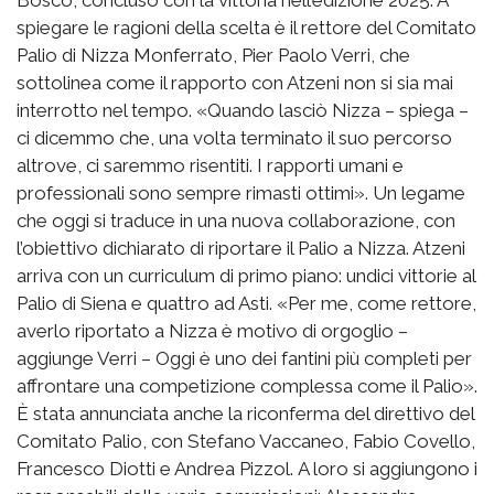
Bosco, concluso con la vittoria nell’edizione 2025. A
spiegare le ragioni della scelta è il rettore del Comitato
Palio di Nizza Monferrato, Pier Paolo Verri, che
sottolinea come il rapporto con Atzeni non si sia mai
interrotto nel tempo. «Quando lasciò Nizza – spiega –
ci dicemmo che, una volta terminato il suo percorso
altrove, ci saremmo risentiti. I rapporti umani e
professionali sono sempre rimasti ottimi». Un legame
che oggi si traduce in una nuova collaborazione, con
l’obiettivo dichiarato di riportare il Palio a Nizza. Atzeni
arriva con un curriculum di primo piano: undici vittorie al
Palio di Siena e quattro ad Asti. «Per me, come rettore,
averlo riportato a Nizza è motivo di orgoglio –
aggiunge Verri – Oggi è uno dei fantini più completi per
affrontare una competizione complessa come il Palio».
È stata annunciata anche la riconferma del direttivo del
Comitato Palio, con Stefano Vaccaneo, Fabio Covello,
Francesco Diotti e Andrea Pizzol. A loro si aggiungono i