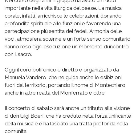
Nel corso degli anni, il gruppo ha avuto un ruolo
importante nella vita liturgica del paese. La musica
corale, infatti, arricchisce le celebrazioni, donando
profondità spirituale alle funzioni e favorendo una
partecipazione più sentita dei fedeli. Armonia delle
voci, atmosfera solenne e un forte senso comunitario
hanno reso ogni esecuzione un momento di incontro
con il sacro.
Oggi il coro polifonico è diretto e organizzato da
Manuela Vandero, che ne guida anche le esibizioni
fuori dal territorio, portando il nome di Montechiaro
anche in altre realtà del Monferrato e oltre.
Il concerto di sabato sarà anche un tributo alla visione
di don luigi Boeri, che ha creduto nella forza unificante
della musica e e ha lasciato una tratta profonda nella
comunità.