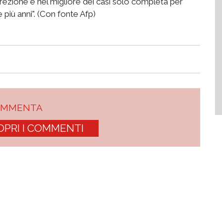
orrezione è nel migliore dei casi solo completa per
più anni". (Con fonte Afp)
OMMENTA
OPRI I COMMENTI