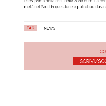
Paesi prima della crisi" della zona euro. La c
metà nei Paesi in questione e potrebbe durare 
TAG
NEWS
C
SCRIVI/SC