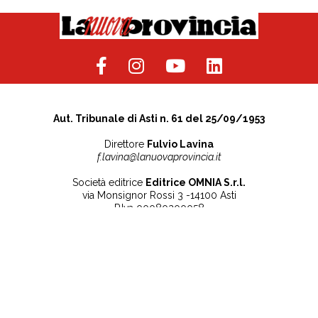
Aut. Tribunale di Asti n. 61 del 25/09/1953
Direttore
Fulvio Lavina
f.lavina@lanuovaprovincia.it
Società editrice
Editrice OMNIA S.r.l.
via Monsignor Rossi 3 -14100 Asti
P.Iva 00080200058
Contatti
Note legali
Tel:
+39 0141 532186
Privacy Policy
info@lanuovaprovincia.it
Cookie Policy