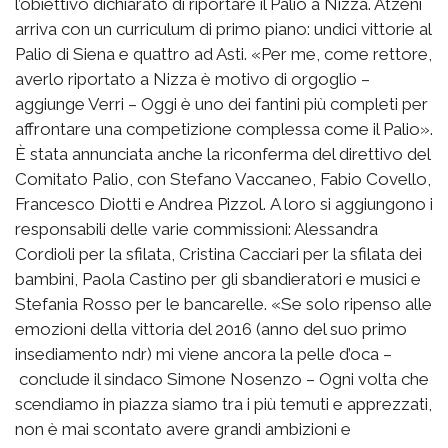
l’obiettivo dichiarato di riportare il Palio a Nizza. Atzeni
arriva con un curriculum di primo piano: undici vittorie al
Palio di Siena e quattro ad Asti. «Per me, come rettore,
averlo riportato a Nizza è motivo di orgoglio –
aggiunge Verri – Oggi è uno dei fantini più completi per
affrontare una competizione complessa come il Palio».
È stata annunciata anche la riconferma del direttivo del
Comitato Palio, con Stefano Vaccaneo, Fabio Covello,
Francesco Diotti e Andrea Pizzol. A loro si aggiungono i
responsabili delle varie commissioni: Alessandra
Cordioli per la sfilata, Cristina Cacciari per la sfilata dei
bambini, Paola Castino per gli sbandieratori e musici e
Stefania Rosso per le bancarelle. «Se solo ripenso alle
emozioni della vittoria del 2016 (anno del suo primo
insediamento ndr) mi viene ancora la pelle d’oca –
conclude il sindaco Simone Nosenzo – Ogni volta che
scendiamo in piazza siamo tra i più temuti e apprezzati,
non è mai scontato avere grandi ambizioni e