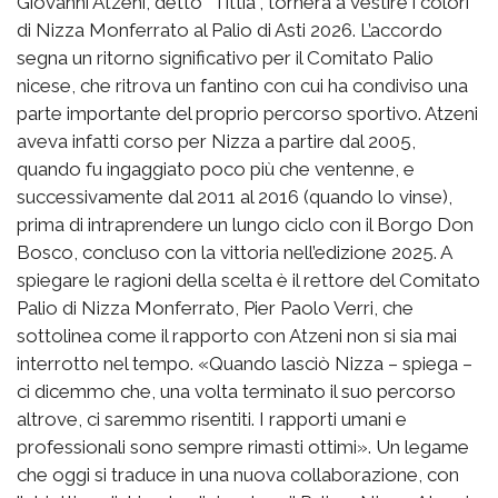
Giovanni Atzeni, detto “Tittia”, tornerà a vestire i colori
di Nizza Monferrato al Palio di Asti 2026. L’accordo
segna un ritorno significativo per il Comitato Palio
nicese, che ritrova un fantino con cui ha condiviso una
parte importante del proprio percorso sportivo. Atzeni
aveva infatti corso per Nizza a partire dal 2005,
quando fu ingaggiato poco più che ventenne, e
successivamente dal 2011 al 2016 (quando lo vinse),
prima di intraprendere un lungo ciclo con il Borgo Don
Bosco, concluso con la vittoria nell’edizione 2025. A
spiegare le ragioni della scelta è il rettore del Comitato
Palio di Nizza Monferrato, Pier Paolo Verri, che
sottolinea come il rapporto con Atzeni non si sia mai
interrotto nel tempo. «Quando lasciò Nizza – spiega –
ci dicemmo che, una volta terminato il suo percorso
altrove, ci saremmo risentiti. I rapporti umani e
professionali sono sempre rimasti ottimi». Un legame
che oggi si traduce in una nuova collaborazione, con