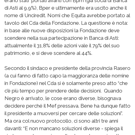
erano stati portati avanti con Bpm (già socia di Banca
di Asti al 9,9%), Bper e ultimamente era uscito anche il
nome di Unciredit. Nomi che Equita avrebbe portato al
tavolo del Cda della Fondazione. La questione è nota:
in base alle nuove disposizioni la Fondazione deve
scendere nella sua partecipazione in Banca di Asti:
attualmente il 31,8% delle azioni vale il 79% del suo
patrimonio, e si deve scendere al 44%.
Secondo il sindaco e presidente della provincia Rasero
(a cui fanno di fatto capo la maggioranza delle nomine
in Fondazione) nel Cda si è solamente preso atto “che
c’è più tempo per prendere delle decisioni. Quando
Negro è arrivato, le cose erano diverse, bisognava
decidere perché il Mef pressava. Bene ha dunque fatto
il presidente a muoversi per cercare delle soluzioni”.
Ma ora col nuovo protocollo, ci sono altri tre anni
davanti: “E non mancano soluzioni diverse - spiega il