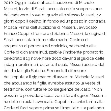
2010. Oggi in aula è attesa l`audizione di Michele
Misseri, lo zio di Sarah, accusato della soppressione
del cadavere, trovato, grazie allo stesso Misseri, 42
giorni dopo il delitto, in fondo ad un pozzo in contrada
Mosca. Prima dell`audizione di Misseri, l`avvocato
Franco Coppi, difensore di Sabrina Misseri, la cugina di
Sarah accusata insieme alla madre Cosima di
sequestro di persona ed omicidio, ha chiesto alla
Corte di dichiarare inutilizzabile l`incidente probatorio,
celebrato il 19 novembre 2010 davanti al giudice delle
indagini preliminari, durante il quale Misseri accusò del
delitto la figlia Sabrina. Secondo il difensore
dell`imputata il gip mancò di avvertire Michele Misseri
che accusando la figlia, avrebbe assunto la veste di
testimone, con tutte le conseguenze del caso. "Non
possiamo prevedere cosa vorrà fare il signor Misseri -
ha detto in aula l`avvocato Coppi - ma chiediamo alla
Corte di farci sapere prima se l`imputato sta parlando