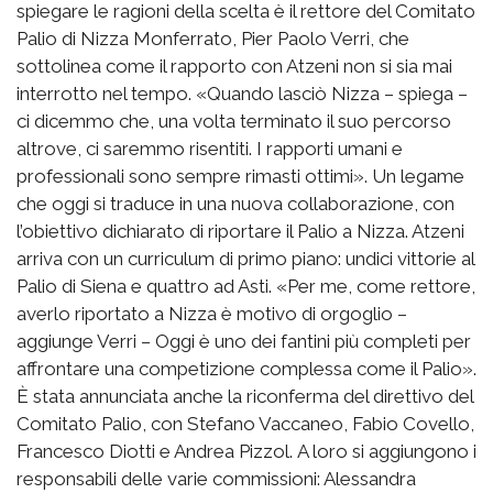
spiegare le ragioni della scelta è il rettore del Comitato
Palio di Nizza Monferrato, Pier Paolo Verri, che
sottolinea come il rapporto con Atzeni non si sia mai
interrotto nel tempo. «Quando lasciò Nizza – spiega –
ci dicemmo che, una volta terminato il suo percorso
altrove, ci saremmo risentiti. I rapporti umani e
professionali sono sempre rimasti ottimi». Un legame
che oggi si traduce in una nuova collaborazione, con
l’obiettivo dichiarato di riportare il Palio a Nizza. Atzeni
arriva con un curriculum di primo piano: undici vittorie al
Palio di Siena e quattro ad Asti. «Per me, come rettore,
averlo riportato a Nizza è motivo di orgoglio –
aggiunge Verri – Oggi è uno dei fantini più completi per
affrontare una competizione complessa come il Palio».
È stata annunciata anche la riconferma del direttivo del
Comitato Palio, con Stefano Vaccaneo, Fabio Covello,
Francesco Diotti e Andrea Pizzol. A loro si aggiungono i
responsabili delle varie commissioni: Alessandra