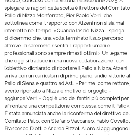
Bosco, concluso con la vittoria nell’edizione 2025. A
spiegare le ragioni della scelta è il rettore del Comitato
Palio di Nizza Monferrato, Pier Paolo Verri, che
sottolinea come il rapporto con Atzeni non si sia mai
interrotto nel tempo. «Quando lasciò Nizza – spiega –
ci dicemmo che, una volta terminato il suo percorso
altrove, ci saremmo risentiti. I rapporti umani e
professionali sono sempre rimasti ottimi». Un legame
che oggi si traduce in una nuova collaborazione, con
l’obiettivo dichiarato di riportare il Palio a Nizza. Atzeni
arriva con un curriculum di primo piano: undici vittorie al
Palio di Siena e quattro ad Asti. «Per me, come rettore,
averlo riportato a Nizza è motivo di orgoglio –
aggiunge Verri – Oggi è uno dei fantini più completi per
affrontare una competizione complessa come il Palio».
È stata annunciata anche la riconferma del direttivo del
Comitato Palio, con Stefano Vaccaneo, Fabio Covello,
Francesco Diotti e Andrea Pizzol. A loro si aggiungono i