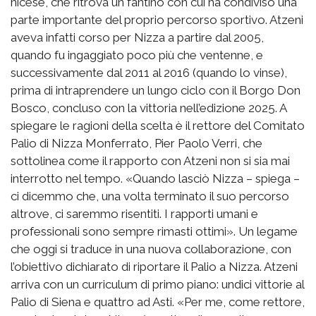
nicese, che ritrova un fantino con cui ha condiviso una
parte importante del proprio percorso sportivo. Atzeni
aveva infatti corso per Nizza a partire dal 2005,
quando fu ingaggiato poco più che ventenne, e
successivamente dal 2011 al 2016 (quando lo vinse),
prima di intraprendere un lungo ciclo con il Borgo Don
Bosco, concluso con la vittoria nell’edizione 2025. A
spiegare le ragioni della scelta è il rettore del Comitato
Palio di Nizza Monferrato, Pier Paolo Verri, che
sottolinea come il rapporto con Atzeni non si sia mai
interrotto nel tempo. «Quando lasciò Nizza – spiega –
ci dicemmo che, una volta terminato il suo percorso
altrove, ci saremmo risentiti. I rapporti umani e
professionali sono sempre rimasti ottimi». Un legame
che oggi si traduce in una nuova collaborazione, con
l’obiettivo dichiarato di riportare il Palio a Nizza. Atzeni
arriva con un curriculum di primo piano: undici vittorie al
Palio di Siena e quattro ad Asti. «Per me, come rettore,