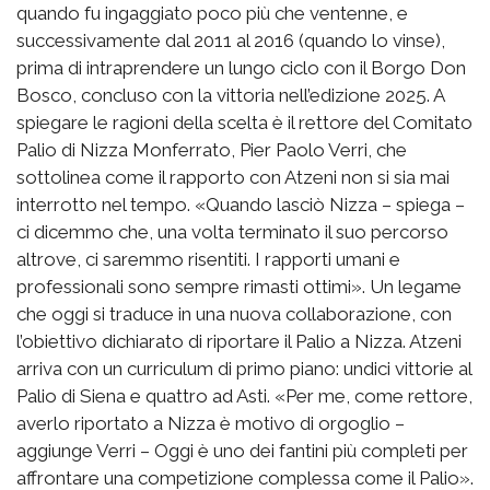
quando fu ingaggiato poco più che ventenne, e
successivamente dal 2011 al 2016 (quando lo vinse),
prima di intraprendere un lungo ciclo con il Borgo Don
Bosco, concluso con la vittoria nell’edizione 2025. A
spiegare le ragioni della scelta è il rettore del Comitato
Palio di Nizza Monferrato, Pier Paolo Verri, che
sottolinea come il rapporto con Atzeni non si sia mai
interrotto nel tempo. «Quando lasciò Nizza – spiega –
ci dicemmo che, una volta terminato il suo percorso
altrove, ci saremmo risentiti. I rapporti umani e
professionali sono sempre rimasti ottimi». Un legame
che oggi si traduce in una nuova collaborazione, con
l’obiettivo dichiarato di riportare il Palio a Nizza. Atzeni
arriva con un curriculum di primo piano: undici vittorie al
Palio di Siena e quattro ad Asti. «Per me, come rettore,
averlo riportato a Nizza è motivo di orgoglio –
aggiunge Verri – Oggi è uno dei fantini più completi per
affrontare una competizione complessa come il Palio».