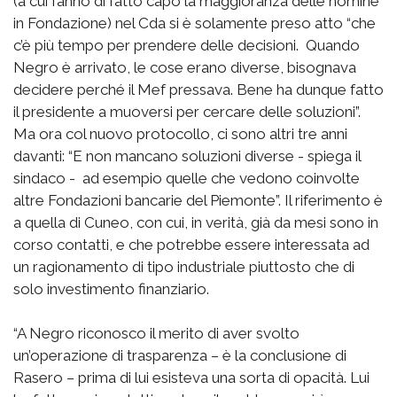
(a cui fanno di fatto capo la maggioranza delle nomine
in Fondazione) nel Cda si è solamente preso atto “che
c’è più tempo per prendere delle decisioni. Quando
Negro è arrivato, le cose erano diverse, bisognava
decidere perché il Mef pressava. Bene ha dunque fatto
il presidente a muoversi per cercare delle soluzioni”.
Ma ora col nuovo protocollo, ci sono altri tre anni
davanti: “E non mancano soluzioni diverse - spiega il
sindaco - ad esempio quelle che vedono coinvolte
altre Fondazioni bancarie del Piemonte”. Il riferimento è
a quella di Cuneo, con cui, in verità, già da mesi sono in
corso contatti, e che potrebbe essere interessata ad
un ragionamento di tipo industriale piuttosto che di
solo investimento finanziario.
“A Negro riconosco il merito di aver svolto
un’operazione di trasparenza – è la conclusione di
Rasero – prima di lui esisteva una sorta di opacità. Lui