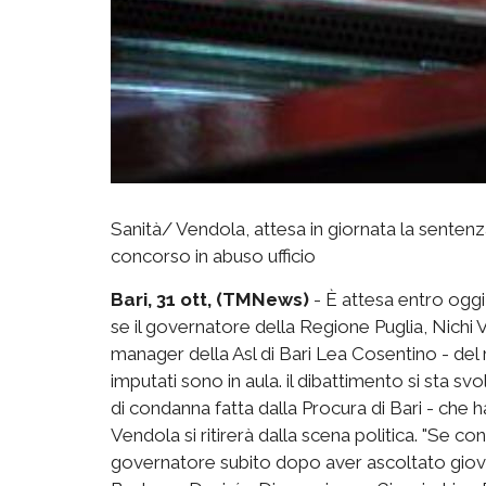
Sanità/ Vendola, attesa in giornata la senten
concorso in abuso ufficio
Bari, 31 ott, (TMNews)
- È attesa entro ogg
se il governatore della Regione Puglia, Nichi
manager della Asl di Bari Lea Cosentino - del r
imputati sono in aula. il dibattimento si sta sv
di condanna fatta dalla Procura di Bari - che h
Vendola si ritirerà dalla scena politica. "Se con
governatore subito dopo aver ascoltato gioved