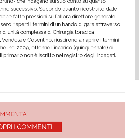
Bruno- che indagano sul suo conto su quanto
l`anno successivo. Secondo quanto ricostruito dalle
rebbe fatto pressioni sull`allora direttore generale
sero riaperti i termini di un bando di gara attraverso
o di unità complessa di Chirurgia toracica
, Vendola e Cosentino, riuscirono a riaprire i termini
e, nel 2009, ottenne l`incarico (quinquennale) di
 primario non è iscritto nel registro degli indagati.
OMMENTA
OPRI I COMMENTI