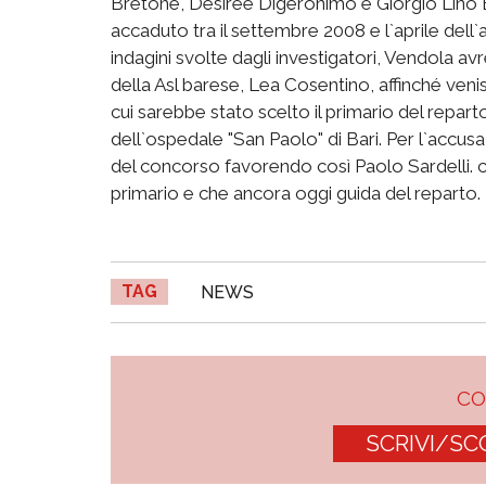
Bretone, Desirée Digeronimo e Giorgio Lino 
accaduto tra il settembre 2008 e l`aprile del
indagini svolte dagli investigatori, Vendola av
della Asl barese, Lea Cosentino, affinché venis
cui sarebbe stato scelto il primario del repart
dell`ospedale "San Paolo" di Bari. Per l`accusa
del concorso favorendo così Paolo Sardelli. ch
primario e che ancora oggi guida del reparto. Il
TAG
NEWS
C
SCRIVI/SC