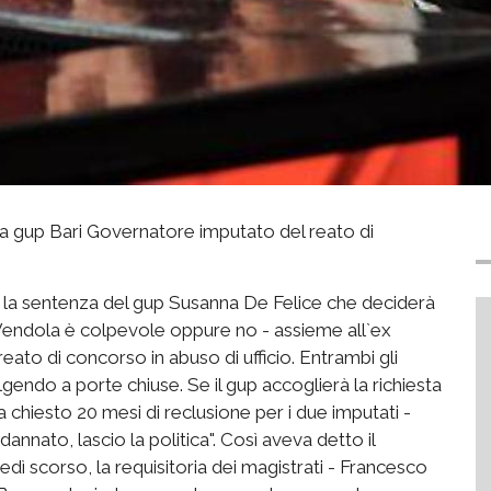
za gup Bari Governatore imputato del reato di
i la sentenza del gup Susanna De Felice che deciderà
 Vendola è colpevole oppure no - assieme all`ex
eato di concorso in abuso di ufficio. Entrambi gli
olgendo a porte chiuse. Se il gup accoglierà la richiesta
a chiesto 20 mesi di reclusione per i due imputati -
dannato, lascio la politica". Così aveva detto il
ì scorso, la requisitoria dei magistrati - Francesco