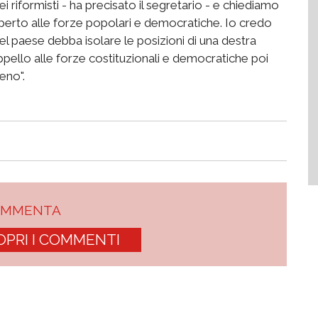
i riformisti - ha precisato il segretario - e chiediamo
perto alle forze popolari e democratiche. Io credo
 del paese debba isolare le posizioni di una destra
ppello alle forze costituzionali e democratiche poi
eno".
OMMENTA
OPRI I COMMENTI