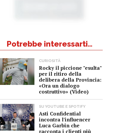
Potrebbe interessarti...
CURIOSITÀ
Rocky il piccione "esulta"
per il ritiro della
delibera della Provincia:
«Ora un dialogo
costruttivo» (Video)
SU YOUTUBE E SPOTIFY
Asti Confidential
incontra l'influencer
Luca Garbin che
racconta i clienti più