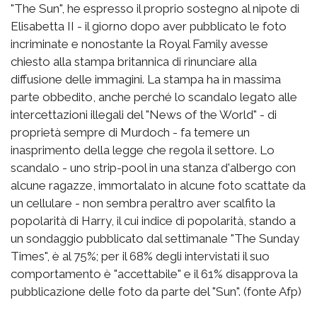
"The Sun", he espresso il proprio sostegno al nipote di
Elisabetta II - il giorno dopo aver pubblicato le foto
incriminate e nonostante la Royal Family avesse
chiesto alla stampa britannica di rinunciare alla
diffusione delle immagini. La stampa ha in massima
parte obbedito, anche perché lo scandalo legato alle
intercettazioni illegali del "News of the World" - di
proprietà sempre di Murdoch - fa temere un
inasprimento della legge che regola il settore. Lo
scandalo - uno strip-pool in una stanza d'albergo con
alcune ragazze, immortalato in alcune foto scattate da
un cellulare - non sembra peraltro aver scalfito la
popolarità di Harry, il cui indice di popolarità, stando a
un sondaggio pubblicato dal settimanale "The Sunday
Times", è al 75%; per il 68% degli intervistati il suo
comportamento è "accettabile" e il 61% disapprova la
pubblicazione delle foto da parte del "Sun". (fonte Afp)