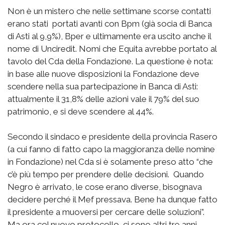
Non è un mistero che nelle settimane scorse contatti
erano stati portati avanti con Bpm (già socia di Banca
di Asti al 9,9%), Bper e ultimamente era uscito anche il
nome di Unciredit. Nomi che Equita avrebbe portato al
tavolo del Cda della Fondazione. La questione è nota:
in base alle nuove disposizioni la Fondazione deve
scendere nella sua partecipazione in Banca di Asti:
attualmente il 31,8% delle azioni vale il 79% del suo
patrimonio, e si deve scendere al 44%.
Secondo il sindaco e presidente della provincia Rasero
(a cui fanno di fatto capo la maggioranza delle nomine
in Fondazione) nel Cda si è solamente preso atto “che
c’è più tempo per prendere delle decisioni. Quando
Negro è arrivato, le cose erano diverse, bisognava
decidere perché il Mef pressava. Bene ha dunque fatto
il presidente a muoversi per cercare delle soluzioni”.
Ma ora col nuovo protocollo, ci sono altri tre anni