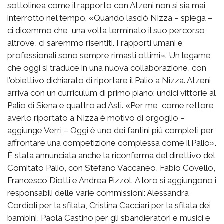
sottolinea come il rapporto con Atzeni non si sia mai
interrotto nel tempo. «Quando lasciò Nizza – spiega –
ci dicemmo che, una volta terminato il suo percorso
altrove, ci saremmo risentiti. I rapporti umani e
professionali sono sempre rimasti ottimi». Un legame
che oggi si traduce in una nuova collaborazione, con
l’obiettivo dichiarato di riportare il Palio a Nizza. Atzeni
arriva con un curriculum di primo piano: undici vittorie al
Palio di Siena e quattro ad Asti. «Per me, come rettore,
averlo riportato a Nizza è motivo di orgoglio –
aggiunge Verri – Oggi è uno dei fantini più completi per
affrontare una competizione complessa come il Palio».
È stata annunciata anche la riconferma del direttivo del
Comitato Palio, con Stefano Vaccaneo, Fabio Covello,
Francesco Diotti e Andrea Pizzol. A loro si aggiungono i
responsabili delle varie commissioni: Alessandra
Cordioli per la sfilata, Cristina Cacciari per la sfilata dei
bambini, Paola Castino per gli sbandieratori e musici e