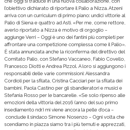
che oggi si traduce in una nuova collaborazione, con
l’obiettivo dichiarato di riportare il Palio a Nizza. Atzeni
arriva con un curriculum di primo piano: undici vittorie al
Palio di Siena e quattro ad Asti. «Per me, come rettore,
averlo riportato a Nizza è motivo di orgoglio –
aggiunge Verri – Oggi è uno dei fantini più completi per
affrontare una competizione complessa come il Palio».
È stata annunciata anche la riconferma del direttivo del
Comitato Palio, con Stefano Vaccaneo, Fabio Covello,
Francesco Diotti e Andrea Pizzol. A loro si aggiungono i
responsabili delle varie commissioni: Alessandra
Cordioli per la sfilata, Cristina Cacciari per la sfilata dei
bambini, Paola Castino per gli sbandieratori e musici e
Stefania Rosso per le bancarelle. «Se solo ripenso alle
emozioni della vittoria del 2016 (anno del suo primo
insediamento ndr) mi viene ancora la pelle d’oca –
conclude il sindaco Simone Nosenzo – Ogni volta che
scendiamo in piazza siamo tra i più temuti e apprezzati,