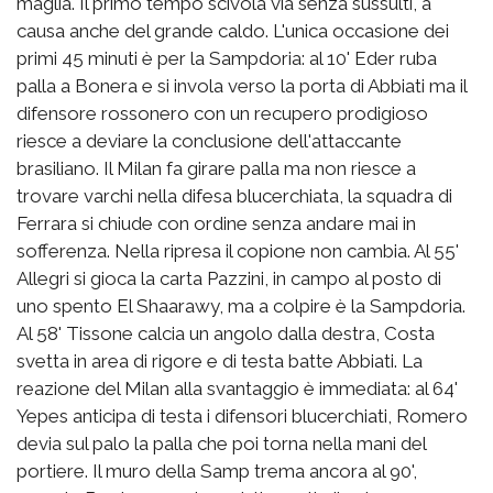
maglia. Il primo tempo scivola via senza sussulti, a
causa anche del grande caldo. L'unica occasione dei
primi 45 minuti è per la Sampdoria: al 10' Eder ruba
palla a Bonera e si invola verso la porta di Abbiati ma il
difensore rossonero con un recupero prodigioso
riesce a deviare la conclusione dell'attaccante
brasiliano. Il Milan fa girare palla ma non riesce a
trovare varchi nella difesa blucerchiata, la squadra di
Ferrara si chiude con ordine senza andare mai in
sofferenza. Nella ripresa il copione non cambia. Al 55'
Allegri si gioca la carta Pazzini, in campo al posto di
uno spento El Shaarawy, ma a colpire è la Sampdoria.
Al 58' Tissone calcia un angolo dalla destra, Costa
svetta in area di rigore e di testa batte Abbiati. La
reazione del Milan alla svantaggio è immediata: al 64'
Yepes anticipa di testa i difensori blucerchiati, Romero
devia sul palo la palla che poi torna nella mani del
portiere. Il muro della Samp trema ancora al 90',