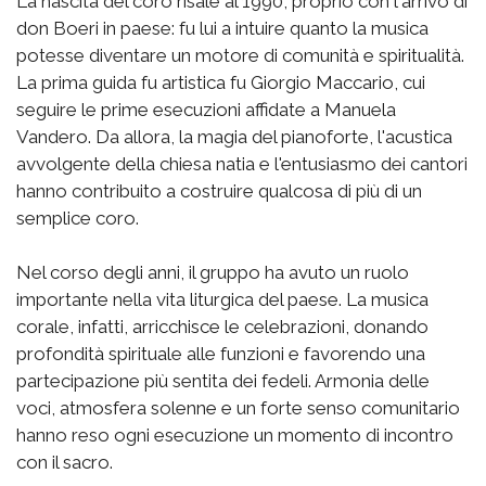
La nascita del coro risale al 1990, proprio con l'arrivo di
don Boeri in paese: fu lui a intuire quanto la musica
potesse diventare un motore di comunità e spiritualità.
La prima guida fu artistica fu Giorgio Maccario, cui
seguire le prime esecuzioni affidate a Manuela
Vandero. Da allora, la magia del pianoforte, l'acustica
avvolgente della chiesa natia e l'entusiasmo dei cantori
hanno contribuito a costruire qualcosa di più di un
semplice coro.
Nel corso degli anni, il gruppo ha avuto un ruolo
importante nella vita liturgica del paese. La musica
corale, infatti, arricchisce le celebrazioni, donando
profondità spirituale alle funzioni e favorendo una
partecipazione più sentita dei fedeli. Armonia delle
voci, atmosfera solenne e un forte senso comunitario
hanno reso ogni esecuzione un momento di incontro
con il sacro.