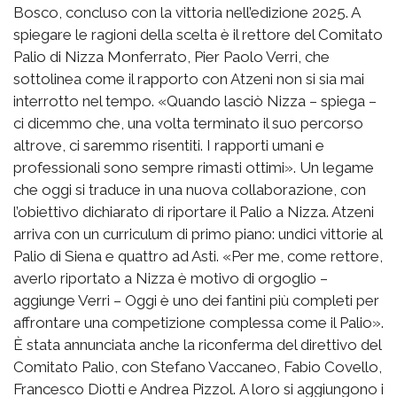
Bosco, concluso con la vittoria nell’edizione 2025. A
spiegare le ragioni della scelta è il rettore del Comitato
Palio di Nizza Monferrato, Pier Paolo Verri, che
sottolinea come il rapporto con Atzeni non si sia mai
interrotto nel tempo. «Quando lasciò Nizza – spiega –
ci dicemmo che, una volta terminato il suo percorso
altrove, ci saremmo risentiti. I rapporti umani e
professionali sono sempre rimasti ottimi». Un legame
che oggi si traduce in una nuova collaborazione, con
l’obiettivo dichiarato di riportare il Palio a Nizza. Atzeni
arriva con un curriculum di primo piano: undici vittorie al
Palio di Siena e quattro ad Asti. «Per me, come rettore,
averlo riportato a Nizza è motivo di orgoglio –
aggiunge Verri – Oggi è uno dei fantini più completi per
affrontare una competizione complessa come il Palio».
È stata annunciata anche la riconferma del direttivo del
Comitato Palio, con Stefano Vaccaneo, Fabio Covello,
Francesco Diotti e Andrea Pizzol. A loro si aggiungono i