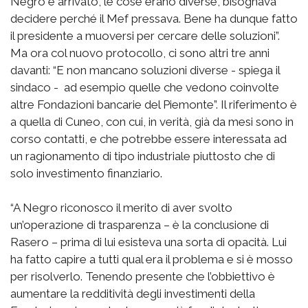
Negro è arrivato, le cose erano diverse, bisognava
decidere perché il Mef pressava. Bene ha dunque fatto
il presidente a muoversi per cercare delle soluzioni”.
Ma ora col nuovo protocollo, ci sono altri tre anni
davanti: “E non mancano soluzioni diverse - spiega il
sindaco - ad esempio quelle che vedono coinvolte
altre Fondazioni bancarie del Piemonte”. Il riferimento è
a quella di Cuneo, con cui, in verità, già da mesi sono in
corso contatti, e che potrebbe essere interessata ad
un ragionamento di tipo industriale piuttosto che di
solo investimento finanziario.
“A Negro riconosco il merito di aver svolto
un’operazione di trasparenza – è la conclusione di
Rasero – prima di lui esisteva una sorta di opacità. Lui
ha fatto capire a tutti qual era il problema e si è mosso
per risolverlo. Tenendo presente che l’obbiettivo è
aumentare la redditività degli investimenti della