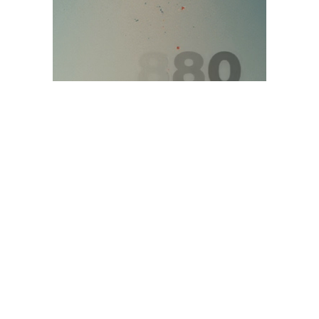
Giovanni Atzeni, detto “Tittia”, tornerà a vestire i colori
di Nizza Monferrato al Palio di Asti 2026. L’accordo
segna un ritorno significativo per il Comitato Palio
nicese, che ritrova un fantino con cui ha condiviso una
parte importante del proprio percorso sportivo. Atzeni
aveva infatti corso per Nizza a partire dal 2005,
quando fu ingaggiato poco più che ventenne, e