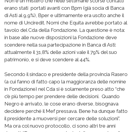
Non è un mistero che nelle settimane scorse contatti
erano stati portati avanti con Bpm (già socia di Banca
di Asti al 9,9%), Bper e ultimamente era uscito anche il
nome di Unciredit. Nomi che Equita avrebbe portato al
tavolo del Cda della Fondazione. La questione è nota:
in base alle nuove disposizioni la Fondazione deve
scendere nella sua partecipazione in Banca di Asti:
attualmente il 31,8% delle azioni vale il 79% del suo
patrimonio, e si deve scendere al 44%.
Secondo il sindaco e presidente della provincia Rasero
(a cui fanno di fatto capo la maggioranza delle nomine
in Fondazione) nel Cda si è solamente preso atto “che
c’è più tempo per prendere delle decisioni. Quando
Negro è arrivato, le cose erano diverse, bisognava
decidere perché il Mef pressava. Bene ha dunque fatto
il presidente a muoversi per cercare delle soluzioni”.
Ma ora col nuovo protocollo, ci sono altri tre anni