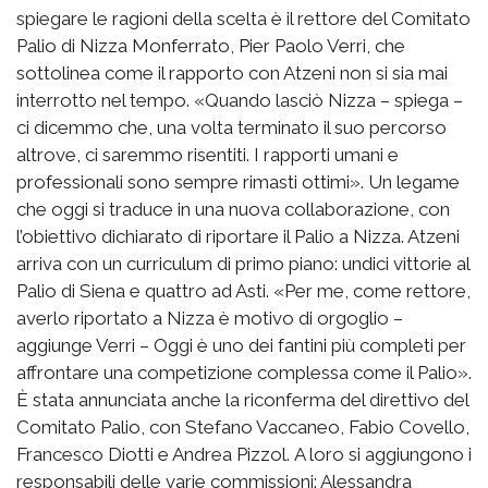
spiegare le ragioni della scelta è il rettore del Comitato
Palio di Nizza Monferrato, Pier Paolo Verri, che
sottolinea come il rapporto con Atzeni non si sia mai
interrotto nel tempo. «Quando lasciò Nizza – spiega –
ci dicemmo che, una volta terminato il suo percorso
altrove, ci saremmo risentiti. I rapporti umani e
professionali sono sempre rimasti ottimi». Un legame
che oggi si traduce in una nuova collaborazione, con
l’obiettivo dichiarato di riportare il Palio a Nizza. Atzeni
arriva con un curriculum di primo piano: undici vittorie al
Palio di Siena e quattro ad Asti. «Per me, come rettore,
averlo riportato a Nizza è motivo di orgoglio –
aggiunge Verri – Oggi è uno dei fantini più completi per
affrontare una competizione complessa come il Palio».
È stata annunciata anche la riconferma del direttivo del
Comitato Palio, con Stefano Vaccaneo, Fabio Covello,
Francesco Diotti e Andrea Pizzol. A loro si aggiungono i
responsabili delle varie commissioni: Alessandra