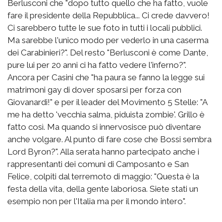
Berlusconi che "dopo tutto quello che ha fatto, vuole
fare il presidente della Repubblica... Ci crede davvero!
Ci sarebbero tutte le sue foto in tutti i locali pubblici.
Ma sarebbe l'unico modo per vederlo in una caserma
dei Carabinieri?". Del resto "Berlusconi è come Dante,
pure lui per 20 anni ci ha fatto vedere l'inferno?".
Ancora per Casini che "ha paura se fanno la legge sui
matrimoni gay di dover sposarsi per forza con
Giovanardi!" e per il leader del Movimento 5 Stelle: "A
me ha detto 'vecchia salma, piduista zombie'. Grillo è
fatto così. Ma quando si innervosisce può diventare
anche volgare. Al punto di fare cose che Bossi sembra
Lord Byron?". Alla serata hanno partecipato anche i
rappresentanti dei comuni di Camposanto e San
Felice, colpiti dal terremoto di maggio: "Questa è la
festa della vita, della gente laboriosa. Siete stati un
esempio non per l'Italia ma per il mondo intero".