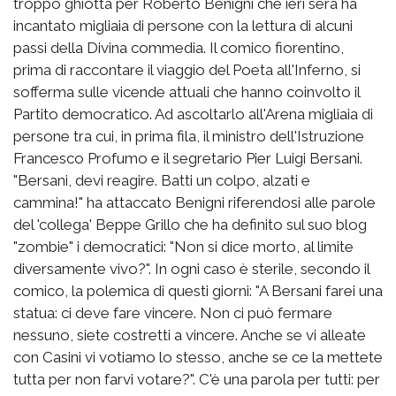
troppo ghiotta per Roberto Benigni che ieri sera ha
incantato migliaia di persone con la lettura di alcuni
passi della Divina commedia. Il comico fiorentino,
prima di raccontare il viaggio del Poeta all'Inferno, si
sofferma sulle vicende attuali che hanno coinvolto il
Partito democratico. Ad ascoltarlo all'Arena migliaia di
persone tra cui, in prima fila, il ministro dell'Istruzione
Francesco Profumo e il segretario Pier Luigi Bersani.
"Bersani, devi reagire. Batti un colpo, alzati e
cammina!" ha attaccato Benigni riferendosi alle parole
del 'collega' Beppe Grillo che ha definito sul suo blog
"zombie" i democratici: "Non si dice morto, al limite
diversamente vivo?". In ogni caso è sterile, secondo il
comico, la polemica di questi giorni: "A Bersani farei una
statua: ci deve fare vincere. Non ci può fermare
nessuno, siete costretti a vincere. Anche se vi alleate
con Casini vi votiamo lo stesso, anche se ce la mettete
tutta per non farvi votare?". C'è una parola per tutti: per