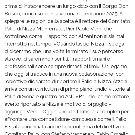
prima di intraprendere un lungo ciclo con il Borgo Don
Bosco, concluso con la vittoria nell’edizione 2025. A
spiegare le ragioni della scelta è il rettore del Comitato
Palio di Nizza Monferrato, Pier Paolo Verri, che
sottolinea come il rapporto con Atzeni non si sia mai
interrotto nel tempo. «Quando lasciò Nizza – spiega –
ci dicemmo che, una volta terminato il suo percorso
altrove, ci saremmo risentiti. I rapporti umani e
professionali sono sempre rimasti ottimi». Un legame
che oggi si traduce in una nuova collaborazione, con
l’obiettivo dichiarato di riportare il Palio a Nizza. Atzeni
arriva con un curriculum di primo piano: undici vittorie al
Palio di Siena e quattro ad Asti. «Per me, come rettore,
averlo riportato a Nizza è motivo di orgoglio –
aggiunge Verri – Oggi è uno dei fantini più completi per
affrontare una competizione complessa come il Palio».
È stata annunciata anche la riconferma del direttivo del
Comitato Palio, con Stefano Vaccaneo, Fabio Covello,