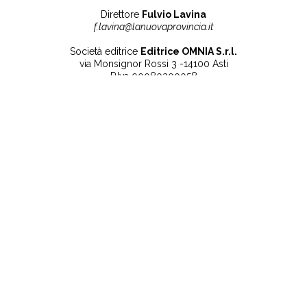
Direttore
Fulvio Lavina
f.lavina@lanuovaprovincia.it
Società editrice
Editrice OMNIA S.r.l.
via Monsignor Rossi 3 -14100 Asti
P.Iva 00080200058
Contatti
Note legali
Tel:
+39 0141 532186
Privacy Policy
info@lanuovaprovincia.it
Cookie Policy
segreteria@lanuovaprovincia.it
Dichiarazione di
sito@lanuovaprovincia.it
accessibilità
Aggiorna le preferenze
sui cookie
RSS
CONTATTI
NECROLOGIE
ULTIME NOTIZIE