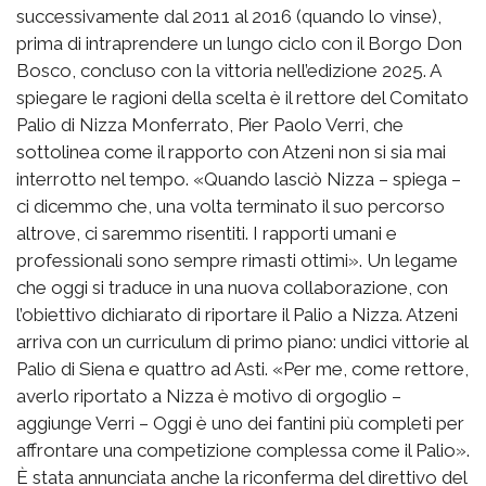
successivamente dal 2011 al 2016 (quando lo vinse),
prima di intraprendere un lungo ciclo con il Borgo Don
Bosco, concluso con la vittoria nell’edizione 2025. A
spiegare le ragioni della scelta è il rettore del Comitato
Palio di Nizza Monferrato, Pier Paolo Verri, che
sottolinea come il rapporto con Atzeni non si sia mai
interrotto nel tempo. «Quando lasciò Nizza – spiega –
ci dicemmo che, una volta terminato il suo percorso
altrove, ci saremmo risentiti. I rapporti umani e
professionali sono sempre rimasti ottimi». Un legame
che oggi si traduce in una nuova collaborazione, con
l’obiettivo dichiarato di riportare il Palio a Nizza. Atzeni
arriva con un curriculum di primo piano: undici vittorie al
Palio di Siena e quattro ad Asti. «Per me, come rettore,
averlo riportato a Nizza è motivo di orgoglio –
aggiunge Verri – Oggi è uno dei fantini più completi per
affrontare una competizione complessa come il Palio».
È stata annunciata anche la riconferma del direttivo del