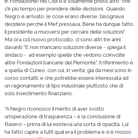
in Fondazione) nel Cda si è solamente preso atto “che
c’è più tempo per prendere delle decisioni. Quando
Negro è arrivato, le cose erano diverse, bisognava
decidere perché il Mef pressava. Bene ha dunque fatto
il presidente a muoversi per cercare delle soluzioni”.
Ma ora col nuovo protocollo, ci sono altri tre anni
davanti: “E non mancano soluzioni diverse - spiega il
sindaco - ad esempio quelle che vedono coinvolte
altre Fondazioni bancarie del Piemonte”. Il riferimento è
a quella di Cuneo, con cui, in verità, già da mesi sono in
corso contatti, e che potrebbe essere interessata ad
un ragionamento di tipo industriale piuttosto che di
solo investimento finanziario.
“A Negro riconosco il merito di aver svolto
un’operazione di trasparenza – è la conclusione di
Rasero – prima di lui esisteva una sorta di opacità. Lui
ha fatto capire a tutti qual era il problema e si è mosso