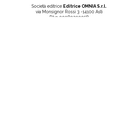
Società editrice
Editrice OMNIA S.r.l.
via Monsignor Rossi 3 -14100 Asti
P.Iva 00080200058
Contatti
Note legali
Tel:
+39 0141 532186
Privacy Policy
info@lanuovaprovincia.it
Cookie Policy
segreteria@lanuovaprovincia.it
Dichiarazione di
sito@lanuovaprovincia.it
accessibilità
Aggiorna le preferenze
sui cookie
RSS
CONTATTI
NECROLOGIE
ULTIME NOTIZIE
©2025 La Nuova Provincia - Iscritta alla Camera di