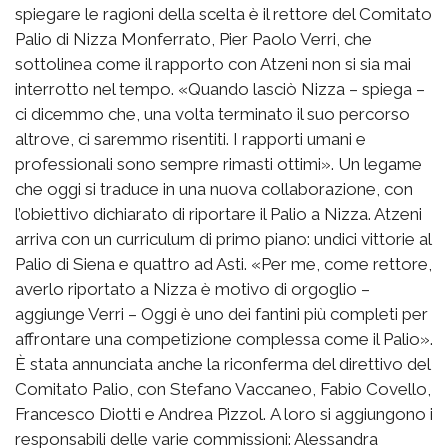
spiegare le ragioni della scelta è il rettore del Comitato
Palio di Nizza Monferrato, Pier Paolo Verri, che
sottolinea come il rapporto con Atzeni non si sia mai
interrotto nel tempo. «Quando lasciò Nizza – spiega –
ci dicemmo che, una volta terminato il suo percorso
altrove, ci saremmo risentiti. I rapporti umani e
professionali sono sempre rimasti ottimi». Un legame
che oggi si traduce in una nuova collaborazione, con
l’obiettivo dichiarato di riportare il Palio a Nizza. Atzeni
arriva con un curriculum di primo piano: undici vittorie al
Palio di Siena e quattro ad Asti. «Per me, come rettore,
averlo riportato a Nizza è motivo di orgoglio –
aggiunge Verri – Oggi è uno dei fantini più completi per
affrontare una competizione complessa come il Palio».
È stata annunciata anche la riconferma del direttivo del
Comitato Palio, con Stefano Vaccaneo, Fabio Covello,
Francesco Diotti e Andrea Pizzol. A loro si aggiungono i
responsabili delle varie commissioni: Alessandra