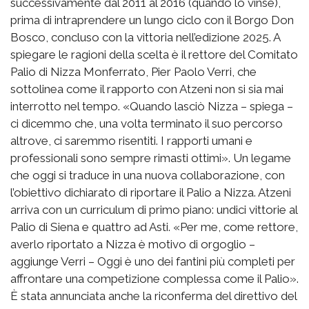
successivamente dal 2011 al 2016 (quando lo vinse),
prima di intraprendere un lungo ciclo con il Borgo Don
Bosco, concluso con la vittoria nell’edizione 2025. A
spiegare le ragioni della scelta è il rettore del Comitato
Palio di Nizza Monferrato, Pier Paolo Verri, che
sottolinea come il rapporto con Atzeni non si sia mai
interrotto nel tempo. «Quando lasciò Nizza – spiega –
ci dicemmo che, una volta terminato il suo percorso
altrove, ci saremmo risentiti. I rapporti umani e
professionali sono sempre rimasti ottimi». Un legame
che oggi si traduce in una nuova collaborazione, con
l’obiettivo dichiarato di riportare il Palio a Nizza. Atzeni
arriva con un curriculum di primo piano: undici vittorie al
Palio di Siena e quattro ad Asti. «Per me, come rettore,
averlo riportato a Nizza è motivo di orgoglio –
aggiunge Verri – Oggi è uno dei fantini più completi per
affrontare una competizione complessa come il Palio».
È stata annunciata anche la riconferma del direttivo del