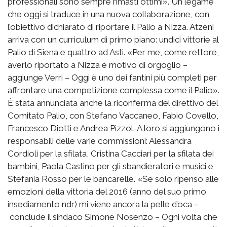
professionali sono sempre rimasti ottimi». Un legame
che oggi si traduce in una nuova collaborazione, con
l’obiettivo dichiarato di riportare il Palio a Nizza. Atzeni
arriva con un curriculum di primo piano: undici vittorie al
Palio di Siena e quattro ad Asti. «Per me, come rettore,
averlo riportato a Nizza è motivo di orgoglio –
aggiunge Verri – Oggi è uno dei fantini più completi per
affrontare una competizione complessa come il Palio».
È stata annunciata anche la riconferma del direttivo del
Comitato Palio, con Stefano Vaccaneo, Fabio Covello,
Francesco Diotti e Andrea Pizzol. A loro si aggiungono i
responsabili delle varie commissioni: Alessandra
Cordioli per la sfilata, Cristina Cacciari per la sfilata dei
bambini, Paola Castino per gli sbandieratori e musici e
Stefania Rosso per le bancarelle. «Se solo ripenso alle
emozioni della vittoria del 2016 (anno del suo primo
insediamento ndr) mi viene ancora la pelle d’oca –
conclude il sindaco Simone Nosenzo – Ogni volta che