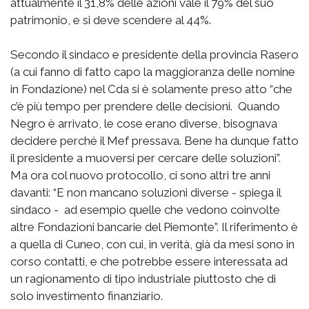
attualmente il 31,8% delle azioni vale il 79% del suo
patrimonio, e si deve scendere al 44%.
Secondo il sindaco e presidente della provincia Rasero
(a cui fanno di fatto capo la maggioranza delle nomine
in Fondazione) nel Cda si è solamente preso atto “che
c’è più tempo per prendere delle decisioni. Quando
Negro è arrivato, le cose erano diverse, bisognava
decidere perché il Mef pressava. Bene ha dunque fatto
il presidente a muoversi per cercare delle soluzioni”.
Ma ora col nuovo protocollo, ci sono altri tre anni
davanti: “E non mancano soluzioni diverse - spiega il
sindaco - ad esempio quelle che vedono coinvolte
altre Fondazioni bancarie del Piemonte”. Il riferimento è
a quella di Cuneo, con cui, in verità, già da mesi sono in
corso contatti, e che potrebbe essere interessata ad
un ragionamento di tipo industriale piuttosto che di
solo investimento finanziario.