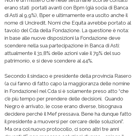
Non è un mistero che nelle settimane scorse contatti
erano stati portati avanti con Bpm (già socia di Banca
di Asti al 9,9%), Bper e ultimamente era uscito anche il
nome di Unciredit. Nomi che Equita avrebbe portato al
tavolo del Cda della Fondazione. La questione è nota:
in base alle nuove disposizioni la Fondazione deve
scendere nella sua partecipazione in Banca di Asti:
attualmente il 31,8% delle azioni vale il 79% del suo
patrimonio, e si deve scendere al 44%.
Secondo il sindaco e presidente della provincia Rasero
(a cui fanno di fatto capo la maggioranza delle nomine
in Fondazione) nel Cda si è solamente preso atto “che
c’è più tempo per prendere delle decisioni. Quando
Negro è arrivato, le cose erano diverse, bisognava
decidere perché il Mef pressava. Bene ha dunque fatto
il presidente a muoversi per cercare delle soluzioni”.
Ma ora col nuovo protocollo, ci sono altri tre anni