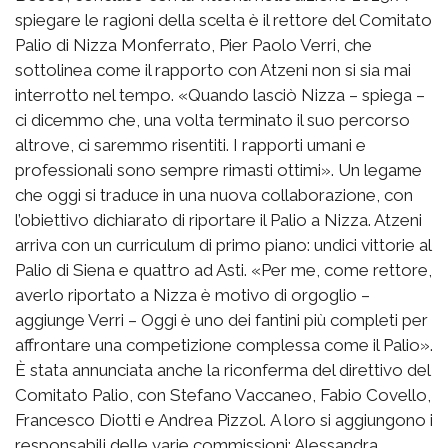
spiegare le ragioni della scelta è il rettore del Comitato
Palio di Nizza Monferrato, Pier Paolo Verri, che
sottolinea come il rapporto con Atzeni non si sia mai
interrotto nel tempo. «Quando lasciò Nizza – spiega –
ci dicemmo che, una volta terminato il suo percorso
altrove, ci saremmo risentiti. I rapporti umani e
professionali sono sempre rimasti ottimi». Un legame
che oggi si traduce in una nuova collaborazione, con
l’obiettivo dichiarato di riportare il Palio a Nizza. Atzeni
arriva con un curriculum di primo piano: undici vittorie al
Palio di Siena e quattro ad Asti. «Per me, come rettore,
averlo riportato a Nizza è motivo di orgoglio –
aggiunge Verri – Oggi è uno dei fantini più completi per
affrontare una competizione complessa come il Palio».
È stata annunciata anche la riconferma del direttivo del
Comitato Palio, con Stefano Vaccaneo, Fabio Covello,
Francesco Diotti e Andrea Pizzol. A loro si aggiungono i
responsabili delle varie commissioni: Alessandra