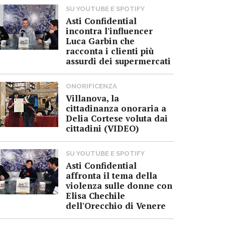
SU YOUTUBE E SPOTIFY
Asti Confidential
incontra l'influencer
Luca Garbin che
racconta i clienti più
assurdi dei supermercati
ONORIFICENZA
Villanova, la
cittadinanza onoraria a
Delia Cortese voluta dai
cittadini (VIDEO)
SU YOUTUBE E SPOTIFY
Asti Confidential
affronta il tema della
violenza sulle donne con
Elisa Chechile
dell'Orecchio di Venere