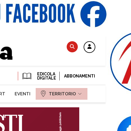
EDICOLA
ABBONAMENTI
DIGITALE
RT
EVENTI
TERRITORIO