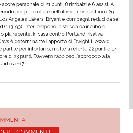
core personale di 21 punti, 8 rimbalzi e 6 assist. Ai
periodo per poi crollare nell'ultimo, non bastano i 29
i Los Angeles Lakers: Bryant e compagni, reduci da sei
d (113-93), interrompono la striscia da incubo e
so più recente, in casa contro Portland, risaliva
i Cavs è determinante l'apporto di Dwight Howard
partite per infortunio, mette a referto 22 punti e 14
tore di 23 punti. Davvero rabbioso l'approccio alla
uarto a +17.
OMMENTA
OPRI I COMMENTI