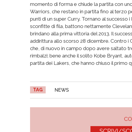
momento di forma e chiude la partita con uno s
Warriors, che restano in partita fino al terzo 
punti di un super Curry. Tornano al successo 
sconfitte di fila, battono nettamente Clevelan
brindano alla prima vittoria del 2013. Il succes
addirittura allo scorso 28 dicembre. Contro 
che, di nuovo in campo dopo avere saltato tre 
rimbalzi; bene anche il solito Kobe Bryant, au
partita dei Lakers, che hanno chiuso il primo q
TAG
NEWS
C
SCRIVI/SC