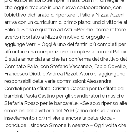
professionali sono sempre rimasti ottimi». Un legame
che oggi si traduce in una nuova collaborazione, con
l’obiettivo dichiarato di riportare il Palio a Nizza. Atzeni
arriva con un curriculum di primo piano: undici vittorie al
Palio di Siena e quattro ad Asti. «Per me, come rettore,
averlo riportato a Nizza è motivo di orgoglio –
aggiunge Verri – Oggi è uno dei fantini più completi per
affrontare una competizione complessa come il Palio».
È stata annunciata anche la riconferma del direttivo del
Comitato Palio, con Stefano Vaccaneo, Fabio Covello,
Francesco Diotti e Andrea Pizzol. A loro si aggiungono i
responsabili delle varie commissioni: Alessandra
Cordioli per la sfilata, Cristina Cacciari per la sfilata dei
bambini, Paola Castino per gli sbandieratori e musici e
Stefania Rosso per le bancarelle. «Se solo ripenso alle
emozioni della vittoria del 2016 (anno del suo primo
insediamento ndr) mi viene ancora la pelle d’oca –
conclude il sindaco Simone Nosenzo – Ogni volta che