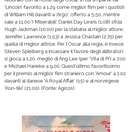
'Lincoln' favorito a 1.29 come miglior film per i quotisti
di William Hill davanti a 'Argo', offerto a 5.50, mentre
sale a 11.00 'I Miserabili'. Daniel Day Lewis (1.08) sfida
Hugh Jackman (10.00) per la statuina al miglior attore,
Jennifer Lawrence (1.53) a Jessica Chastain (2.75) per
quella di miglior attrice. Per l'Oscar alla regia, è invece
Steven Spielberg a incassare il favore degli allibratori:
si gioca a 1.20, meglio di Ang Lee (per 'Vita di Pi') a 7.00
e Michael Haneke a 9.00. Quest'ultimo favoritissimo
per il premio al miglior film straniero con 'Amour' a 1.02
davanti al danese 'A Royal Affair' (15) e al norvegese
'Kon-tiki' (21.00). (Fonte: Agicos)