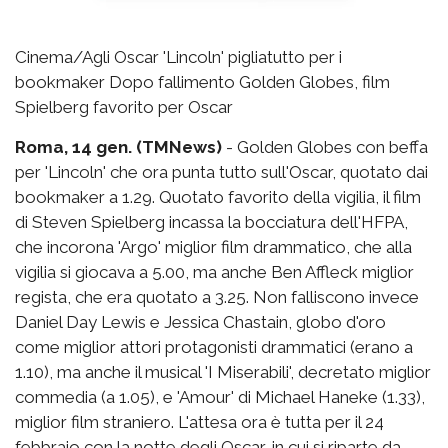
Cinema/Agli Oscar 'Lincoln' pigliatutto per i
bookmaker Dopo fallimento Golden Globes, film
Spielberg favorito per Oscar
Roma, 14 gen. (TMNews)
- Golden Globes con beffa
per 'Lincoln' che ora punta tutto sull'Oscar, quotato dai
bookmaker a 1.29. Quotato favorito della vigilia, il film
di Steven Spielberg incassa la bocciatura dell'HFPA,
che incorona 'Argo' miglior film drammatico, che alla
vigilia si giocava a 5.00, ma anche Ben Affleck miglior
regista, che era quotato a 3.25. Non falliscono invece
Daniel Day Lewis e Jessica Chastain, globo d'oro
come miglior attori protagonisti drammatici (erano a
1.10), ma anche il musical 'I Miserabili', decretato miglior
commedia (a 1.05), e 'Amour' di Michael Haneke (1.33),
miglior film straniero. L'attesa ora è tutta per il 24
febbraio con la notte degli Oscar, in cui si riparte da