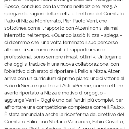
Bosco, concluso con la vittoria nell’edizione 2025. A
spiegare le ragioni della scelta è il rettore del Comitato
Palio di Nizza Monferrato, Pier Paolo Verri, che
sottolinea come il rapporto con Atzeni non si sia mai
interrotto nel tempo. «Quando lasciò Nizza – spiega –
ci dicemmo che, una volta terminato il suo percorso
altrove, ci saremmo risentiti. I rapporti umani e
professionali sono sempre rimasti ottimi». Un legame
che oggi si traduce in una nuova collaborazione, con
l’obiettivo dichiarato di riportare il Palio a Nizza. Atzeni
arriva con un curriculum di primo piano: undici vittorie al
Palio di Siena e quattro ad Asti. «Per me, come rettore,
averlo riportato a Nizza è motivo di orgoglio –
aggiunge Verri – Oggi è uno dei fantini più completi per
affrontare una competizione complessa come il Palio».
È stata annunciata anche la riconferma del direttivo del
Comitato Palio, con Stefano Vaccaneo, Fabio Covello,
Francesco Diotti e Andrea Pizzol. A loro si aggiungono i