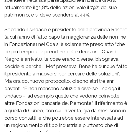
scendere nella sua partecipazione in Banca di Asti:
attualmente il 31,8% delle azioni vale il 79% del suo
patrimonio, e si deve scendere al 44%.
Secondo il sindaco e presidente della provincia Rasero
(a cui fanno di fatto capo la maggioranza delle nomine
in Fondazione) nel Cda si è solamente preso atto “che
c’è più tempo per prendere delle decisioni. Quando
Negro è arrivato, le cose erano diverse, bisognava
decidere perché il Mef pressava. Bene ha dunque fatto
il presidente a muoversi per cercare delle soluzioni”.
Ma ora col nuovo protocollo, ci sono altri tre anni
davanti: “E non mancano soluzioni diverse - spiega il
sindaco - ad esempio quelle che vedono coinvolte
altre Fondazioni bancarie del Piemonte”. Il riferimento è
a quella di Cuneo, con cui, in verità, già da mesi sono in
corso contatti, e che potrebbe essere interessata ad
un ragionamento di tipo industriale piuttosto che di