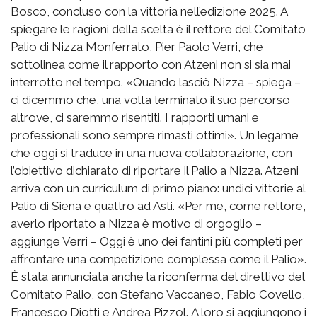
Bosco, concluso con la vittoria nell’edizione 2025. A
spiegare le ragioni della scelta è il rettore del Comitato
Palio di Nizza Monferrato, Pier Paolo Verri, che
sottolinea come il rapporto con Atzeni non si sia mai
interrotto nel tempo. «Quando lasciò Nizza – spiega –
ci dicemmo che, una volta terminato il suo percorso
altrove, ci saremmo risentiti. I rapporti umani e
professionali sono sempre rimasti ottimi». Un legame
che oggi si traduce in una nuova collaborazione, con
l’obiettivo dichiarato di riportare il Palio a Nizza. Atzeni
arriva con un curriculum di primo piano: undici vittorie al
Palio di Siena e quattro ad Asti. «Per me, come rettore,
averlo riportato a Nizza è motivo di orgoglio –
aggiunge Verri – Oggi è uno dei fantini più completi per
affrontare una competizione complessa come il Palio».
È stata annunciata anche la riconferma del direttivo del
Comitato Palio, con Stefano Vaccaneo, Fabio Covello,
Francesco Diotti e Andrea Pizzol. A loro si aggiungono i