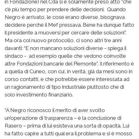
in Fondazione) nel Cda si è solamente preso atto “che
c’è più tempo per prendere delle decisioni. Quando
Negro è arrivato, le cose erano diverse, bisognava
decidere perché il Mef pressava. Bene ha dunque fatto
il presidente a muoversi per cercare delle soluzioni”.
Ma ora col nuovo protocollo, ci sono altri tre anni
davanti: “E non mancano soluzioni diverse - spiega il
sindaco - ad esempio quelle che vedono coinvolte
altre Fondazioni bancarie del Piemonte”. Il riferimento è
a quella di Cuneo, con cui, in verità, già da mesi sono in
corso contatti, e che potrebbe essere interessata ad
un ragionamento di tipo industriale piuttosto che di
solo investimento finanziario.
“A Negro riconosco il merito di aver svolto
un’operazione di trasparenza – è la conclusione di
Rasero – prima di lui esisteva una sorta di opacità. Lui
ha fatto capire a tutti qual era il problema e si è mosso