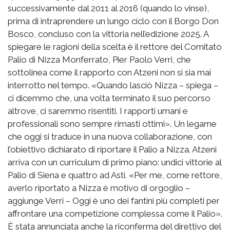
successivamente dal 2011 al 2016 (quando lo vinse),
prima di intraprendere un lungo ciclo con il Borgo Don
Bosco, concluso con la vittoria nell’edizione 2025. A
spiegare le ragioni della scelta è il rettore del Comitato
Palio di Nizza Monferrato, Pier Paolo Verri, che
sottolinea come il rapporto con Atzeni non si sia mai
interrotto nel tempo. «Quando lasciò Nizza – spiega –
ci dicemmo che, una volta terminato il suo percorso
altrove, ci saremmo risentiti. I rapporti umani e
professionali sono sempre rimasti ottimi». Un legame
che oggi si traduce in una nuova collaborazione, con
l’obiettivo dichiarato di riportare il Palio a Nizza. Atzeni
arriva con un curriculum di primo piano: undici vittorie al
Palio di Siena e quattro ad Asti. «Per me, come rettore,
averlo riportato a Nizza è motivo di orgoglio –
aggiunge Verri – Oggi è uno dei fantini più completi per
affrontare una competizione complessa come il Palio».
È stata annunciata anche la riconferma del direttivo del