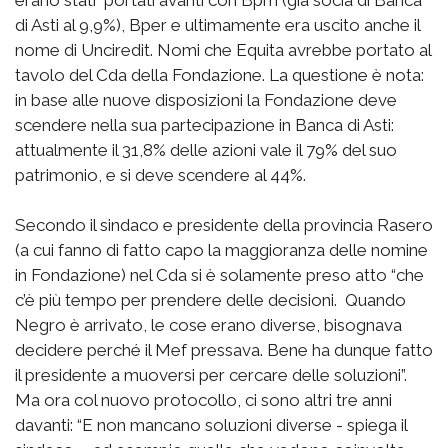
erano stati portati avanti con Bpm (già socia di Banca
di Asti al 9,9%), Bper e ultimamente era uscito anche il
nome di Unciredit. Nomi che Equita avrebbe portato al
tavolo del Cda della Fondazione. La questione è nota:
in base alle nuove disposizioni la Fondazione deve
scendere nella sua partecipazione in Banca di Asti:
attualmente il 31,8% delle azioni vale il 79% del suo
patrimonio, e si deve scendere al 44%.
Secondo il sindaco e presidente della provincia Rasero
(a cui fanno di fatto capo la maggioranza delle nomine
in Fondazione) nel Cda si è solamente preso atto “che
c’è più tempo per prendere delle decisioni. Quando
Negro è arrivato, le cose erano diverse, bisognava
decidere perché il Mef pressava. Bene ha dunque fatto
il presidente a muoversi per cercare delle soluzioni”.
Ma ora col nuovo protocollo, ci sono altri tre anni
davanti: “E non mancano soluzioni diverse - spiega il