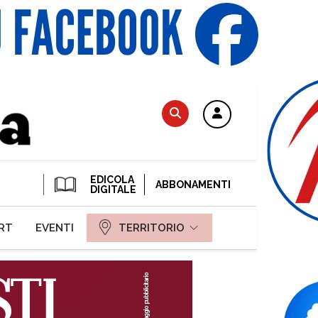
EDICOLA
ABBONAMENTI
DIGITALE
RT
EVENTI
TERRITORIO