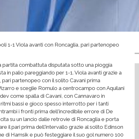
poli 1-1 Viola avanti con Roncaglia, pari partenopeo
na partita combattuta disputata sotto una pioggia
ta in palio pareggiando per 1-1. Viola avanti grazie a
 pari partenopeo con il solito Cavani prima
i Pizarro e sceglie Romulo a centrocampo con Aquilani
andev come spalla di Cavani, con Cannavaro in
 ritmi bassi e gioco spesso interrotto per i tanti
 entrambi i fronti prima dell'incredibile errore di De
scita su un lancio dalle retrovie di Roncaglia e porta
are il pari prima dell'intervallo grazie al solito Edinson
one di Hamsik e può festeggiare il suo gol numero 100