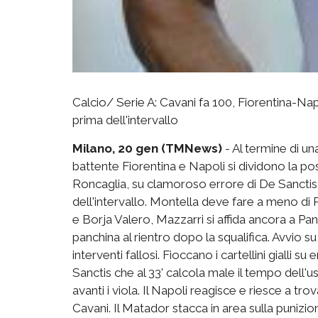
Calcio/ Serie A: Cavani fa 100, Fiorentina-Na
prima dell'intervallo
Milano, 20 gen (TMNews)
- Al termine di u
battente Fiorentina e Napoli si dividono la pos
Roncaglia, su clamoroso errore di De Sanctis,
dell'intervallo. Montella deve fare a meno d
e Borja Valero, Mazzarri si affida ancora a P
panchina al rientro dopo la squalifica. Avvio su
interventi fallosi. Fioccano i cartellini gialli su
Sanctis che al 33' calcola male il tempo dell'u
avanti i viola. Il Napoli reagisce e riesce a trov
Cavani. Il Matador stacca in area sulla punizi